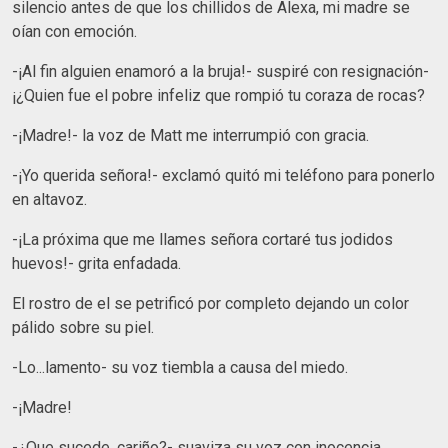
silencio antes de que los chillidos de Alexa, mi madre se
oían con emoción.
-¡Al fin alguien enamoró a la bruja!- suspiré con resignación-
¡¿Quien fue el pobre infeliz que rompió tu coraza de rocas?
-¡Madre!- la voz de Matt me interrumpió con gracia.
-¡Yo querida señora!- exclamó quitó mi teléfono para ponerlo
en altavoz.
-¡La próxima que me llames señora cortaré tus jodidos
huevos!- grita enfadada.
El rostro de el se petrificó por completo dejando un color
pálido sobre su piel.
-Lo...lamento- su voz tiembla a causa del miedo.
-¡Madre!
-¿Que sucede, cariño?- suaviza su voz con inocencia.