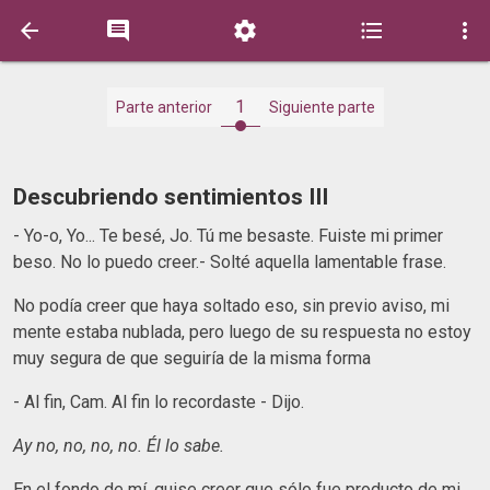





1
Parte anterior
Siguiente parte
Descubriendo sentimientos III
- Yo-o, Yo... Te besé, Jo. Tú me besaste. Fuiste mi primer
beso. No lo puedo creer.- Solté aquella lamentable frase.
No podía creer que haya soltado eso, sin previo aviso, mi
mente estaba nublada, pero luego de su respuesta no estoy
muy segura de que seguiría de la misma forma
- Al fin, Cam. Al fin lo recordaste - Dijo.
Ay no, no, no, no. Él lo sabe.
En el fondo de mí, quise creer que sólo fue producto de mi