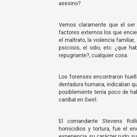
asesino?
Vemos claramente que el ser 
factores externos los que encien
el maltrato, la violencia famil
psicosis, el odio, etc. ¿que h
repugnante?, cualquier cosa.
Los forenses encontraron huell
dentadura humana, indicaban que
posiblemente tenía poco de hab
caníbal en Swirl.
El comandante Stevens Roll
homicidios y tortura, fue el e
experiencia, su carácter rudo, 