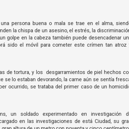
una persona buena o mala se trae en el alma, siend
den la chispa de un asesino, el estrés, la discriminació
iar, un golpe en la cabeza también puede desencadenar u
abrá sido el móvil para cometer este crímen tan atroz
as de tortura, y los desgarramientos de piel hechos c
 se lo estaban devorando, la carne aún se sentía fresc
er ocurrido, se trataba del primer caso de un homicid
ins, un soldado experimentado en investigación d
ncargado en las investigaciones de está Ciudad, su gr
su gran altura de un metro con noventa y cinco centímetr