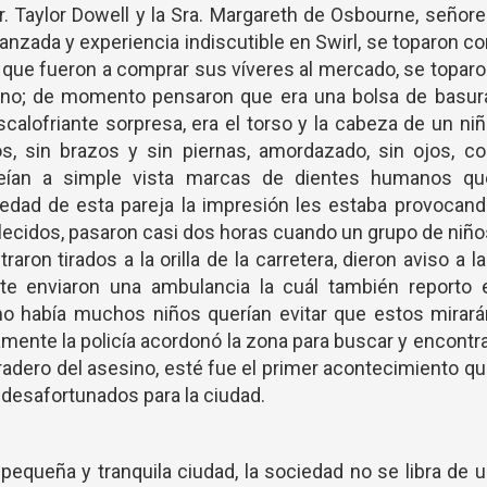
. Taylor Dowell y la Sra. Margareth de Osbourne, señor
nzada y experiencia indiscutible en Swirl, se toparon c
 que fueron a comprar sus víveres al mercado, se topar
amino; de momento pensaron que era una bolsa de basur
escalofriante sorpresa, era el torso y la cabeza de un ni
 sin brazos y sin piernas, amordazado, sin ojos, co
veían a simple vista marcas de dientes humanos qu
a edad de esta pareja la impresión les estaba provocan
llecidos, pasaron casi dos horas cuando un grupo de niñ
aron tirados a la orilla de la carretera, dieron aviso a l
e enviaron una ambulancia la cuál también reporto e
mo había muchos niños querían evitar que estos mirar
damente la policía acordonó la zona para buscar y encontr
radero del asesino, esté fue el primer acontecimiento q
s desafortunados para la ciudad.
equeña y tranquila ciudad, la sociedad no se libra de 