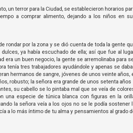
o, un terror para la Ciudad, se establecieron horarios pa
iempo a comprar alimento, dejando a los niños en su
de rondar por la zona y se dió cuenta de toda la gente q
 dulces, ya había escuchado de ella; así que fue al luga
ad era un buen negocio, la gente se arremolinaba para s
ora tenía tres trabajadores ayudándole y apenas se dab
 eran hermanos de sangre, jóvenes de unos veinte años, 
años, robusto; la señora era grande de unos setenta años
tes, su cabello se lo pintaba mal que se veía de colore
on una especie de túnica blanca con figuras en la orill
ndo la señora veía a los ojos no se le podía sostener 
ucía a lo más íntimo de tu alma y pensamientos al grado 