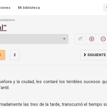
ciones
Mi biblioteca
anibalismo
l"
format_size
add_circle_outline
remove_circle_outline
1
2
SIGUIENTE
señora y la ciudad, les contaré los terribles sucesos q
antil.
imadamente las tres de la tarde, transcurrió el tiempo s