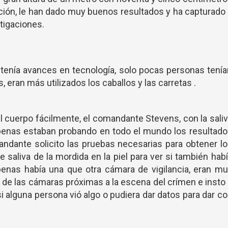
ción, le han dado muy buenos resultados y ha capturado
tigaciones.
tenía avances en tecnología, solo pocas personas tení
 eran más utilizados los caballos y las carretas .
el cuerpo fácilmente, el comandante Stevens, con la sali
 apenas estaban probando en todo el mundo los resultad
ndante solicito las pruebas necesarias para obtener l
e saliva de la mordida en la piel para ver si también hab
penas había una que otra cámara de vigilancia, eran m
os de las cámaras próximas a la escena del crímen e insto
i alguna persona vió algo o pudiera dar datos para dar c