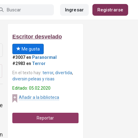
Ingresar
Registrarse
Escritor desvelado
Me gusta
#3007 en
Paranormal
#2983 en
Terror
En el texto hay:
terror
,
divertida
,
diversin peleas y risas
Editado: 05.02.2020
Añadir a la biblioteca
ue
Reportar
in