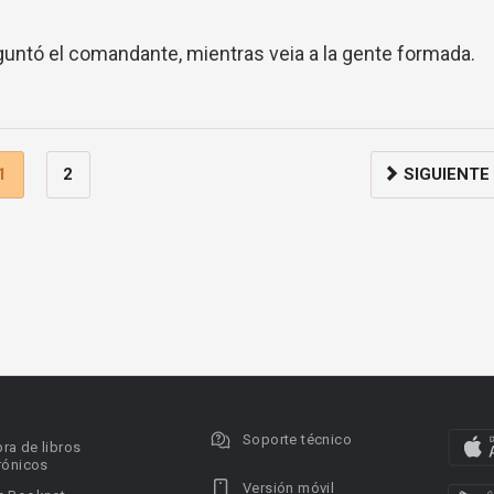
guntó el comandante, mientras veia a la gente formada.
1
2
SIGUIENTE
Soporte técnico
ra de libros
rónicos
Versión móvil