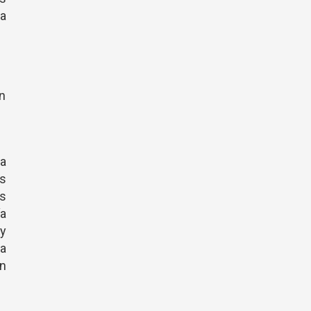
 a
an
va
os
os
ía
uy
 a
on