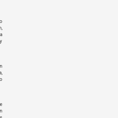
o
n,
na
 y
on
a,
io
e
an
os