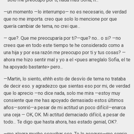
—un momento —lo interrumpo— no es necesario​, de verdad
que no me importa. creo que solo lo mencione por que
quería cambiar de tema, no crei que...
— que?. Que me preocuparía por ti?—que? no... o si? —no
crees que en todo este tiempo te he considerado como a
una hija y por esa razón me preocupo por ti y tus cosas? —
ahora me hizo sentir mal y yo a el <pues arreglalo Sofia, el te
ha apoyado bastante> pero...
—Martin, lo siento, ehhh esto de desvío de tema no trataba
de decir eso. y agradezco que sientas eso por mi, de verdad
que lo aprecio —no dice nada, solo me mira —estoy muy
consiente que me has apoyado demasiado estos últimos
años—sonrió—a pesar de mi actitud un poco difícil—enarca
una ceja — OK, OK. Mi actitud demaciado difícil, a pesar de
todo... Te digo que hasta ahora, has estado genial, OK?.
—me alegra mucho escuchar eso. Te lo aseguro—me sonrie.