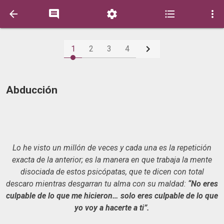






1
2
3
4
Abducción
Lo he visto un millón de veces y cada una es la repetición
exacta de la anterior; es la manera en que trabaja la mente
disociada de estos psicópatas, que te dicen con total
descaro mientras desgarran tu alma con su maldad:
“No eres
culpable de lo que me hicieron… solo eres culpable de lo que
yo voy a hacerte a ti”.