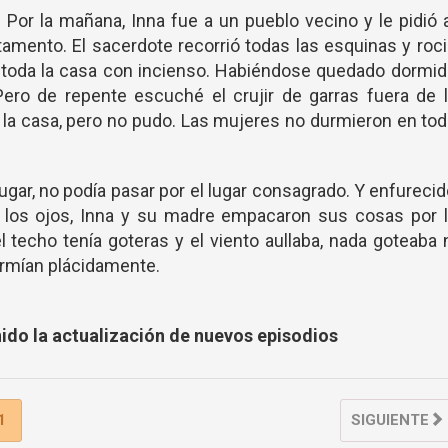
Por la mañana, Inna fue a un pueblo vecino y le pidió 
tamento. El sacerdote recorrió todas las esquinas y roc
 toda la casa con incienso. Habiéndose quedado dormi
Pero de repente escuché el crujir de garras fuera de 
 a la casa, pero no pudo. Las mujeres no durmieron en to
lugar, no podía pasar por el lugar consagrado. Y enfureci
ar los ojos, Inna y su madre empacaron sus cosas por 
techo tenía goteras y el viento aullaba, nada goteaba 
ormían plácidamente.
nido la actualización de nuevos episodios
1
SIGUIENTE