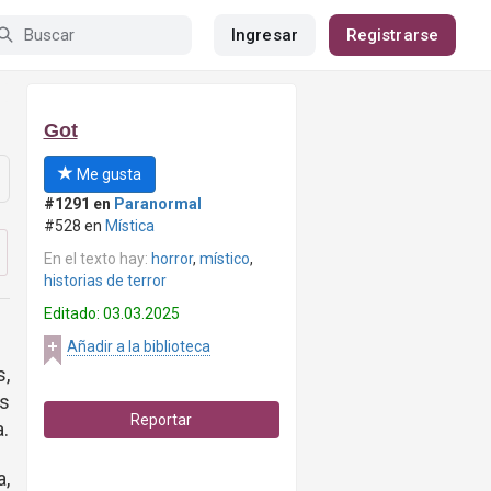
Ingresar
Registrarse
Got
Me gusta
#1291 en
Paranormal
#528 en
Mística
En el texto hay:
horror
,
místico
,
historias de terror
Editado: 03.03.2025
Añadir a la biblioteca
s,
s
Reportar
a.
a,