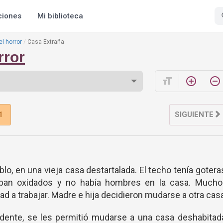
ciones
Mi biblioteca
el horror
Casa Extraña
rror
format_size
add_circle_outline
remove_circle_outline
1
SIGUIENTE
lo, en una vieja casa destartalada. El techo tenía gotera
aban oxidados y no había hombres en la casa. Mucho
udad a trabajar. Madre e hija decidieron mudarse a otra cas
dente, se les permitió mudarse a una casa deshabitad