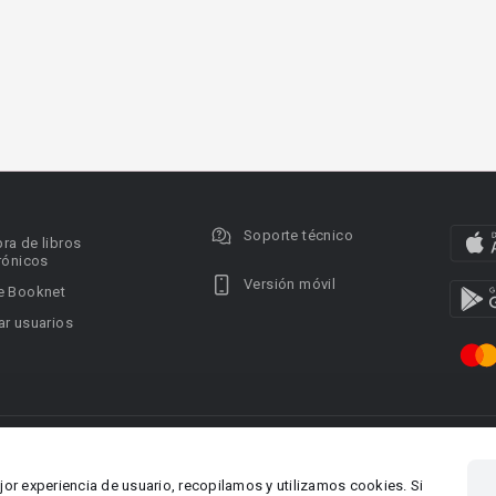
Soporte técnico
ra de libros
rónicos
Versión móvil
e Booknet
r usuarios
ervados.
Privacy policy
DMCA Copyright Policy
Condi
ina 1, Larnaca,
Área RR.PP.: pr@booknet.co
jor experiencia de usuario, recopilamos y utilizamos cookies. Si