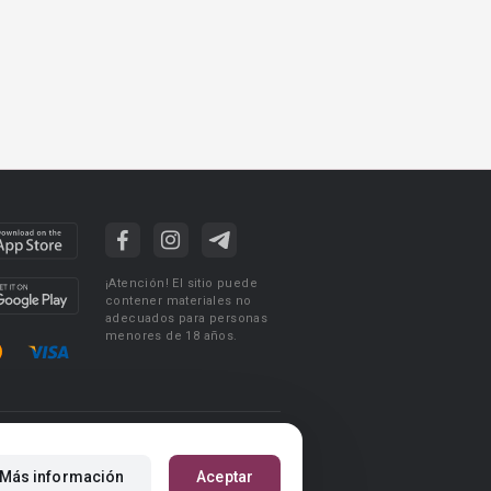
¡Atención! El sitio puede
contener materiales no
adecuados para personas
menores de 18 años.
ciones de uso
Acuerdo de Privacidad
Más información
Aceptar
m
Reglas para la publicación de libros