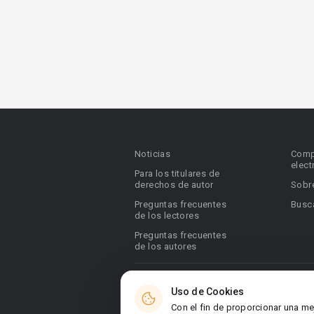
Noticias
Comp
elect
Para los titulares de
derechos de autor
Sobr
Preguntas frecuentes
Busca
de los lectores
Preguntas frecuentes
de los autores
© 2026 Booknet. Todos los derechos res
Uso de Cookies
Dirección comercial: Griva Digeni 51, ofic
Con el fin de proporcionar una me