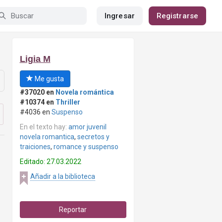
Ingresar
Registrarse
Ligia M
Me gusta
#37020 en
Novela romántica
#10374 en
Thriller
#4036 en
Suspenso
En el texto hay:
amor juvenil
novela romantica
,
secretos y
traiciones
,
romance y suspenso
Editado: 27.03.2022
Añadir a la biblioteca
Reportar