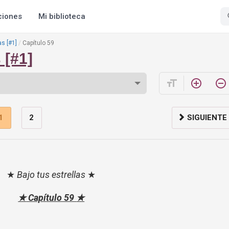
ciones
Mi biblioteca
as [#1]
Capítulo 59
 [#1]
format_size
add_circle_outline
remove_circle_outline
1
2
SIGUIENTE
★
Bajo tus estrellas
★
★
Cap
í
tulo 59
★