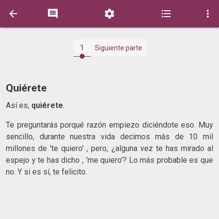





1
Siguiente parte
Quiérete
Así es,
quiérete
.
Te preguntarás porqué razón empiezo diciéndote eso. Muy
sencillo, durante nuestra vida decimos más de 10 mil
millones de 'te quiero' , pero, ¿alguna vez te has mirado al
espejo y te has dicho , 'me quiero'? Lo más probable es que
no. Y si es sí, te felicito.