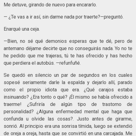
Me detuve, girando de nuevo para encararlo.
— ¿Te vas a ir así, sin darme nada por traerte?—preguntó.
Enarqué una ceja.
—Bien, no sé qué demonios esperas que te dé, pero de
antemano déjame decirte que no conseguirás nada. Yo no te
he pedido que me trajeras, tú te has ofrecido y has hecho
que perdiera el autobús. —refunfuñé.
Se quedó en silencio un par de segundos en los cuales
sopesé seriamente darle la espalda y dejarlo allí, parado
como el propio idiota que era. ¿Qué carajos estaba
insinuando? ¿Era tonto o qué? ¡Él mismo se había ofrecido a
traerme! ¿Sufriría de algún tipo de trastorno de
personalidad? ¿Alguna enfermedad mental que haga que
confunda u olvide las cosas?. Justo antes de girarme,
sonrió. Al principio era una sonrisa tímida, luego se extendió
de oreja a oreja, hasta que se convirtió en una carcajada. Me