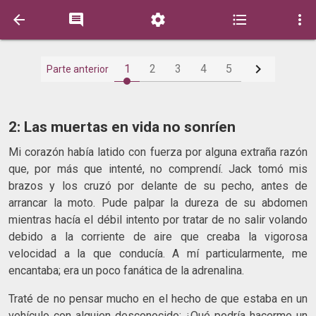






1
2
3
4
5
Parte anterior
2: Las muertas en vida no sonríen
Mi corazón había latido con fuerza por alguna extraña razón
que, por más que intenté, no comprendí. Jack tomó mis
brazos y los cruzó por delante de su pecho, antes de
arrancar la moto. Pude palpar la dureza de su abdomen
mientras hacía el débil intento por tratar de no salir volando
debido a la corriente de aire que creaba la vigorosa
velocidad a la que conducía. A mí particularmente, me
encantaba; era un poco fanática de la adrenalina.
Traté de no pensar mucho en el hecho de que estaba en un
vehículo con alguien desconocido; ¿Qué podría hacerme un