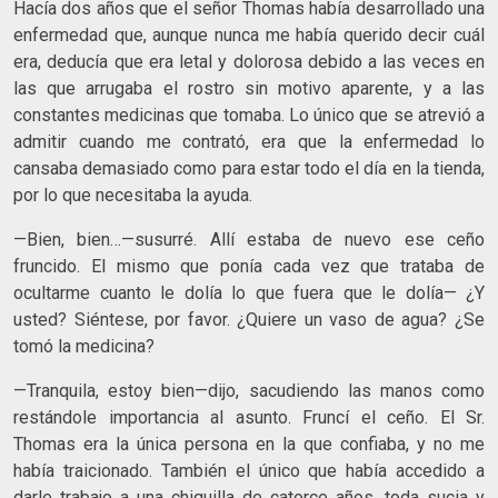
Hacía dos años que el señor Thomas había desarrollado una
enfermedad que, aunque nunca me había querido decir cuál
era, deducía que era letal y dolorosa debido a las veces en
las que arrugaba el rostro sin motivo aparente, y a las
constantes medicinas que tomaba. Lo único que se atrevió a
admitir cuando me contrató, era que la enfermedad lo
cansaba demasiado como para estar todo el día en la tienda,
por lo que necesitaba la ayuda.
—Bien, bien…—susurré. Allí estaba de nuevo ese ceño
fruncido. El mismo que ponía cada vez que trataba de
ocultarme cuanto le dolía lo que fuera que le dolía— ¿Y
usted? Siéntese, por favor. ¿Quiere un vaso de agua? ¿Se
tomó la medicina?
—Tranquila, estoy bien—dijo, sacudiendo las manos como
restándole importancia al asunto. Fruncí el ceño. El Sr.
Thomas era la única persona en la que confiaba, y no me
había traicionado. También el único que había accedido a
darle trabajo a una chiquilla de catorce años, toda sucia y