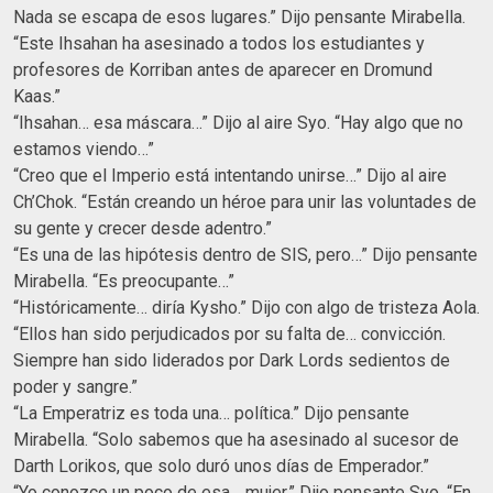
Nada se escapa de esos lugares.” Dijo pensante Mirabella.
“Este Ihsahan ha asesinado a todos los estudiantes y
profesores de Korriban antes de aparecer en Dromund
Kaas.”
“Ihsahan… esa máscara…” Dijo al aire Syo. “Hay algo que no
estamos viendo…”
“Creo que el Imperio está intentando unirse…” Dijo al aire
Ch’Chok. “Están creando un héroe para unir las voluntades de
su gente y crecer desde adentro.”
“Es una de las hipótesis dentro de SIS, pero…” Dijo pensante
Mirabella. “Es preocupante…”
“Históricamente… diría Kysho.” Dijo con algo de tristeza Aola.
“Ellos han sido perjudicados por su falta de… convicción.
Siempre han sido liderados por Dark Lords sedientos de
poder y sangre.”
“La Emperatriz es toda una… política.” Dijo pensante
Mirabella. “Solo sabemos que ha asesinado al sucesor de
Darth Lorikos, que solo duró unos días de Emperador.”
“Yo conozco un poco de esa… mujer.” Dijo pensante Syo. “En