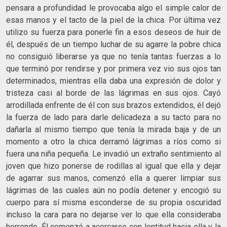
pensara a profundidad le provocaba algo el simple calor de
esas manos y el tacto de la piel de la chica. Por última vez
utilizo su fuerza para ponerle fin a esos deseos de huir de
él, después de un tiempo luchar de su agarre la pobre chica
no consiguió liberarse ya que no tenía tantas fuerzas a lo
que terminó por rendirse y por primera vez vio sus ojos tan
determinados, mientras ella daba una expresión de dolor y
tristeza casi al borde de las lágrimas en sus ojos. Cayó
arrodillada enfrente de él con sus brazos extendidos, él dejó
la fuerza de lado para darle delicadeza a su tacto para no
dañarla al mismo tiempo que tenía la mirada baja y de un
momento a otro la chica derramó lágrimas a ríos como si
fuera una niña pequeña. Le invadió un extraño sentimiento al
joven que hizo ponerse de rodillas al igual que ella y dejar
de agarrar sus manos, comenzó ella a querer limpiar sus
lágrimas de las cuales aún no podía detener y encogió su
cuerpo para sí misma esconderse de su propia oscuridad
incluso la cara para no dejarse ver lo que ella consideraba
horrendo. Él comenzó a acercarse con lentitud hacia ella y la