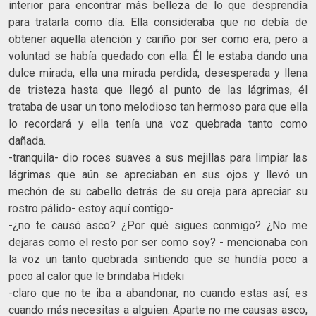
interior para encontrar más belleza de lo que desprendía
para tratarla como día. Ella consideraba que no debía de
obtener aquella atención y cariño por ser como era, pero a
voluntad se había quedado con ella. Él le estaba dando una
dulce mirada, ella una mirada perdida, desesperada y llena
de tristeza hasta que llegó al punto de las lágrimas, él
trataba de usar un tono melodioso tan hermoso para que ella
lo recordará y ella tenía una voz quebrada tanto como
dañada.
-tranquila- dio roces suaves a sus mejillas para limpiar las
lágrimas que aún se apreciaban en sus ojos y llevó un
mechón de su cabello detrás de su oreja para apreciar su
rostro pálido- estoy aquí contigo-
-¿no te causó asco? ¿Por qué sigues conmigo? ¿No me
dejaras como el resto por ser como soy? - mencionaba con
la voz un tanto quebrada sintiendo que se hundía poco a
poco al calor que le brindaba Hideki
-claro que no te iba a abandonar, no cuando estas así, es
cuando más necesitas a alguien. Aparte no me causas asco,