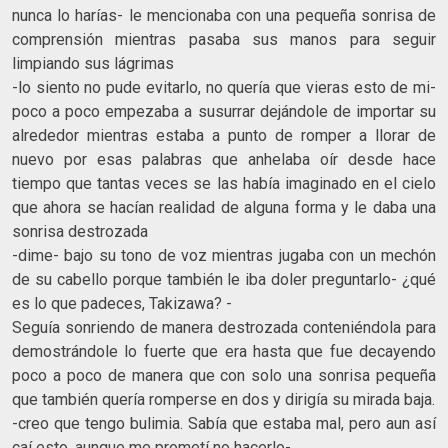
nunca lo harías- le mencionaba con una pequeña sonrisa de
comprensión mientras pasaba sus manos para seguir
limpiando sus lágrimas
-lo siento no pude evitarlo, no quería que vieras esto de mi-
poco a poco empezaba a susurrar dejándole de importar su
alrededor mientras estaba a punto de romper a llorar de
nuevo por esas palabras que anhelaba oír desde hace
tiempo que tantas veces se las había imaginado en el cielo
que ahora se hacían realidad de alguna forma y le daba una
sonrisa destrozada
-dime- bajo su tono de voz mientras jugaba con un mechón
de su cabello porque también le iba doler preguntarlo- ¿qué
es lo que padeces, Takizawa? -
Seguía sonriendo de manera destrozada conteniéndola para
demostrándole lo fuerte que era hasta que fue decayendo
poco a poco de manera que con solo una sonrisa pequeña
que también quería romperse en dos y dirigía su mirada baja.
-creo que tengo bulimia. Sabía que estaba mal, pero aun así
caí esto, aunque me prometí no hacerlo-