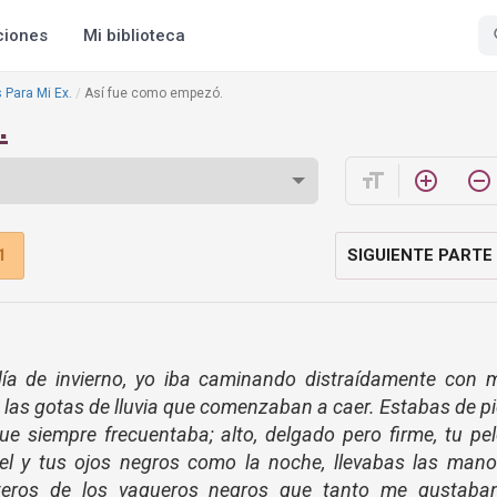
ciones
Mi biblioteca
 Para Mi Ex.
Así fue como empezó.
.
format_size
add_circle_outline
remove_circle_outline
1
SIGUIENTE PARTE
ía de invierno, yo iba caminando distraídamente con m
 las gotas de lluvia que comenzaban a caer. Estabas de p
que siempre frecuentaba; alto, delgado pero firme, tu pe
el y tus ojos negros como la noche, llevabas las mano
nteros de los vaqueros negros que tanto me gustaban