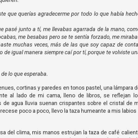
iste que querías agradecerme por todo lo que había hec
ue pasé junto a tí, me llevabas agarrada de la mano, co
ocabas, me besabas pero se te sentía forzado, me mirab
naste muchas veces, más de las que soy capaz de conta
 de igual manera siempre caí por tí, porque te volviste u
 de lo que esperaba.
tenues, cortinas y paredes en tonos pastel, una lámpara 
nte al lado de mi cama, lleno de libros, se reflejan l
 de agua lluvia suenan crispantes sobre el cristal de 
urecese poco a poco, llevo la taza humeante a mis labios
usa del clima, mis manos estrujan la taza de café calien