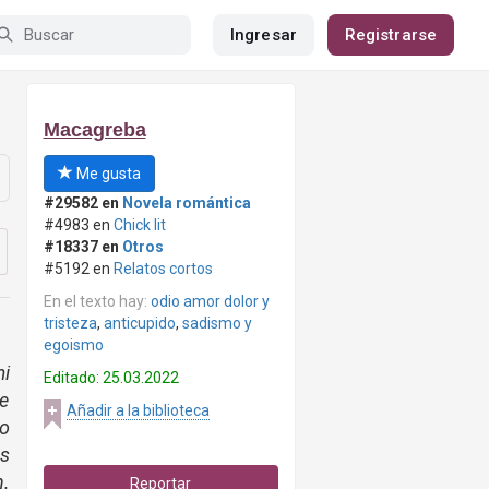
Ingresar
Registrarse
Macagreba
Me gusta
#29582 en
Novela romántica
#4983 en
Chick lit
#18337 en
Otros
#5192 en
Relatos cortos
En el texto hay:
odio amor dolor y
tristeza
,
anticupido
,
sadismo y
egoismo
i
Editado: 25.03.2022
ie
Añadir a la biblioteca
lo
s
.
Reportar