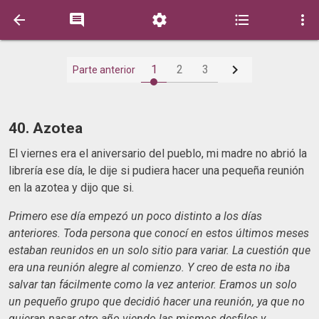






1
2
3
Parte anterior
40. Azotea
El viernes era el aniversario del pueblo, mi madre no abrió la
librería ese día, le dije si pudiera hacer una pequeña reunión
en la azotea y dijo que si.
Primero ese día empezó un poco distinto a los días
anteriores. Toda persona que conocí en estos últimos meses
estaban reunidos en un solo sitio para variar. La cuestión que
era una reunión alegre al comienzo. Y creo de esta no iba
salvar tan fácilmente como la vez anterior. Eramos un solo
un pequeño grupo que decidió hacer una reunión, ya que no
quieran pasar otro año viendo las mismos desfiles y