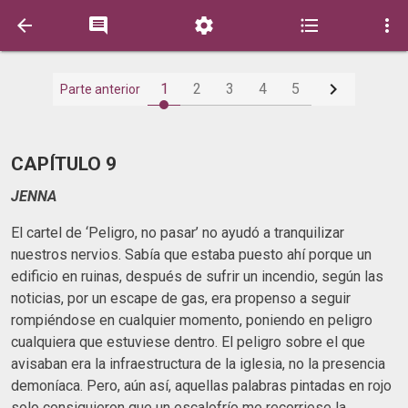






1
2
3
4
5
Parte anterior
CAPÍTULO 9
JENNA
El cartel de ‘Peligro, no pasar’ no ayudó a tranquilizar
nuestros nervios. Sabía que estaba puesto ahí porque un
edificio en ruinas, después de sufrir un incendio, según las
noticias, por un escape de gas, era propenso a seguir
rompiéndose en cualquier momento, poniendo en peligro
cualquiera que estuviese dentro. El peligro sobre el que
avisaban era la infraestructura de la iglesia, no la presencia
demoníaca. Pero, aún así, aquellas palabras pintadas en rojo
solo consiguieron que un escalofrío me recorriese la