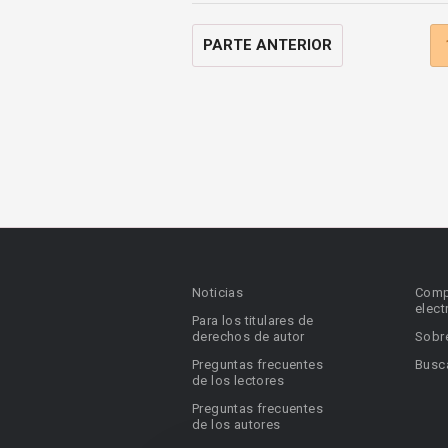
PARTE ANTERIOR
Noticias
Comp
elect
Para los titulares de
derechos de autor
Sobr
Preguntas frecuentes
Busca
de los lectores
Preguntas frecuentes
de los autores