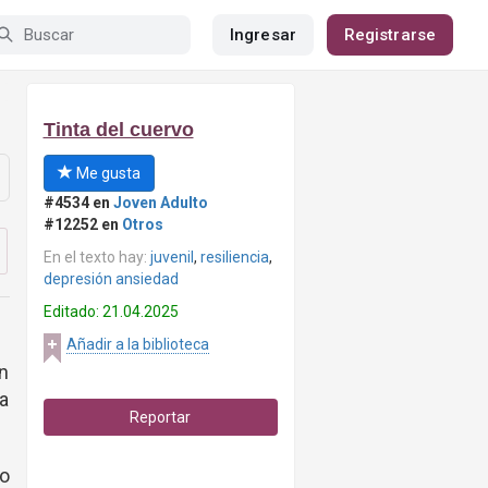
Ingresar
Registrarse
Tinta del cuervo
Me gusta
#4534 en
Joven Adulto
#12252 en
Otros
En el texto hay:
juvenil
,
resiliencia
,
depresión ansiedad
Editado: 21.04.2025
Añadir a la biblioteca
n
a
Reportar
do