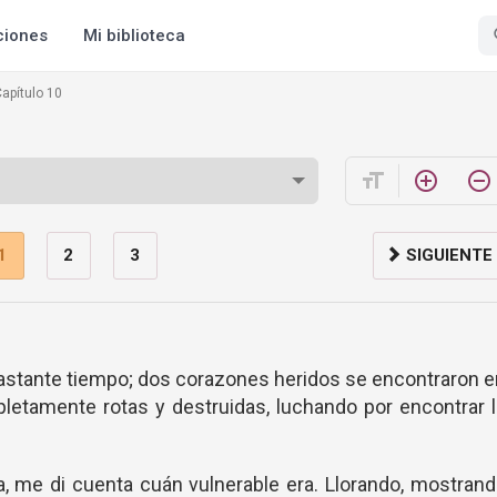
ciones
Mi biblioteca
apítulo 10
format_size
add_circle_outline
remove_circle_outline
1
2
3
SIGUIENTE
stante tiempo; dos corazones heridos se encontraron e
tamente rotas y destruidas, luchando por encontrar l
, me di cuenta cuán vulnerable era. Llorando, mostran