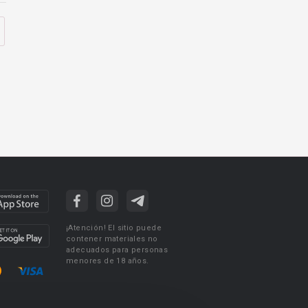
¡Atención! El sitio puede
contener materiales no
adecuados para personas
menores de 18 años.