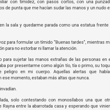
miliar con timidez, con pasos cortos, con una punzad
vios de punta que me hacían sudar las manos y un nudo 
en la sala y quedarme parada como una estatua frente
voz para formular un tímido “Buenas tardes”, mientras 
ción para no estorbar ni llamar la atención.
 para sujetar las manos extrañas de las personas en e
zaba por presentarme como algún tío, tía o primo, su toq
e peligro en mi cuerpo. Aquellas alertas que había
en ese momento, estaban más altas que nunca.
invadían.
ada, solo contestando con monosílabos una que otr
e Rayna entre la abarrotada casa y esperando que vinie