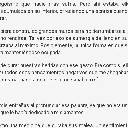
egoísmo que nadie más sufría. Pero ahí estaba ella
 acumulaba en su interior, ofreciendo una sonrisa cuan
rar.
ubiera construido grandes muros para no derrumbarse a 
a no rendirse. Tal vez por eso se sumergía de lleno en s
forzaba al máximo. Posiblemente, la única forma en que 
era manteniéndose ocupada.
de curar nuestras heridas con ese gesto. Era como si el
acar todos esos pensamientos negativos que me ahogaba
 la misma manera en que ella me sanaba a mí.
mis entrañas al pronunciar esa palabra, ya que no era u
s que le había dedicado a mis amantes.
 como una medicina que curaba sus males. Un sentimien