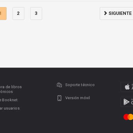
1
2
3
SIGUIENTE
Soporte técnico
ra de libros
rónicos
Versión móvil
e Booknet
r usuarios