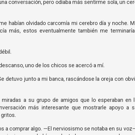
una conversación, pero odiaba más sentirme sola, un ce
me habían olvidado carcomía mi cerebro día y noche. 
acía más, estos eventualmente también me terminaría
débil.
 descanso, uno de los chicos se acercó a mí.
. Se detuvo junto a mi banca, rascándose la oreja con obv
 miradas a su grupo de amigos que lo esperaban en l
nversación más interesante que mostrarle apoyo a s
gritos.
s a comprar algo. —El nerviosismo se notaba en su voz