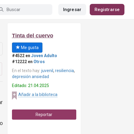
Ingresar
Registrarse
Tinta del cuervo
Me gusta
#4522 en
Joven Adulto
#12222 en
Otros
En el texto hay:
juvenil
,
resiliencia
,
depresión ansiedad
Editado: 21.04.2025
Añadir a la biblioteca
r
Reportar
o