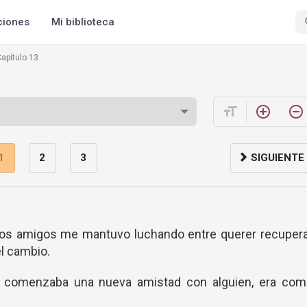
ciones
Mi biblioteca
apítulo 13
format_size
add_circle_outline
remove_circle_outline
1
2
3
SIGUIENTE
ejos amigos me mantuvo luchando entre querer recupera
el cambio.
si comenzaba una nueva amistad con alguien, era com