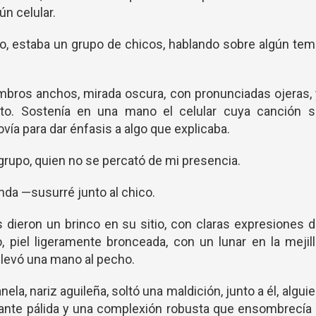
n celular.
illo, estaba un grupo de chicos, hablando sobre algún te
ombros anchos, mirada oscura, con pronunciadas ojeras,
rto. Sostenía en una mano el celular cuya canción s
ovía para dar énfasis a algo que explicaba.
rupo, quien no se percató de mi presencia.
da —susurré junto al chico.
 dieron un brinco en su sitio, con claras expresiones 
, piel ligeramente bronceada, con un lunar en la mejil
 llevó una mano al pecho.
nela, nariz aguileña, soltó una maldición, junto a él, algui
tante pálida y una complexión robusta que ensombrecía