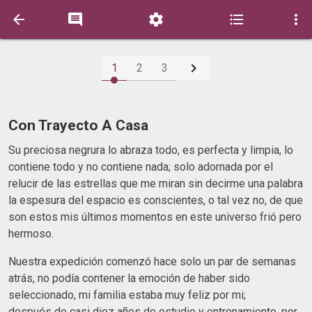






1
2
3
Con Trayecto A Casa
Su preciosa negrura lo abraza todo, es perfecta y limpia, lo
contiene todo y no contiene nada; solo adornada por el
relucir de las estrellas que me miran sin decirme una palabra
la espesura del espacio es conscientes, o tal vez no, de que
son estos mis últimos momentos en este universo frió pero
hermoso.
Nuestra expedición comenzó hace solo un par de semanas
atrás, no podía contener la emoción de haber sido
seleccionado, mi familia estaba muy feliz por mi;
después de casi diez años de estudio y entrenamiento, por