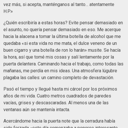
vez más, si acepta, manténganos al tanto… atentamente
H.P.»
¿Quién escribiría a estas horas? Evite pensar demasiado en
el asunto, no quería pensar demasiado en eso. Me acerque
hacia la alacena a tomar la última botella de alcohol que me
quedaba «si esta vida no me mata, el dulce veneno de un
buen cigarro y una botella de ron lo harán» musite. Se hacía
la hora, así que tomé mis cosas y salí lentamente por la
puerta delantera. Caminando hacia el trabajo, como todas las
mañanas, me perdía en mis ideas. Una atmosfera lúgubre
plagaba las calles: un camino completo de devastación.
Pasó el tiempo y llegué hasta mi cárcel por los próximos
años de mi vida. Cuatro metros cuadrados de paredes
vacías, grises y descascaradas. Al menos una de las
ventanas aún se mantenía intacta.
Acercándome hacia la puerta note que la cerradura había
sido forzada «este día comenzaba a ponerse interesante,