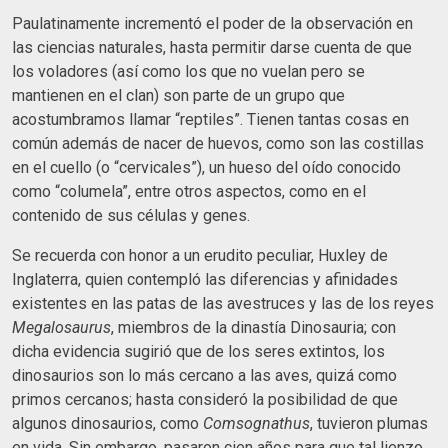
Paulatinamente incrementó el poder de la observación en
las ciencias naturales, hasta permitir darse cuenta de que
los voladores (así como los que no vuelan pero se
mantienen en el clan) son parte de un grupo que
acostumbramos llamar “reptiles”. Tienen tantas cosas en
común además de nacer de huevos, como son las costillas
en el cuello (o “cervicales”), un hueso del oído conocido
como “columela”, entre otros aspectos, como en el
contenido de sus células y genes.
Se recuerda con honor a un erudito peculiar, Huxley de
Inglaterra, quien contempló las diferencias y afinidades
existentes en las patas de las avestruces y las de los reyes
Megalosaurus
, miembros de la dinastía Dinosauria; con
dicha evidencia sugirió que de los seres extintos, los
dinosaurios son lo más cercano a las aves, quizá como
primos cercanos; hasta consideró la posibilidad de que
algunos dinosaurios, como
Comsognathus
, tuvieron plumas
en vida. Sin embargo, pasaron cien años para que tal lienzo