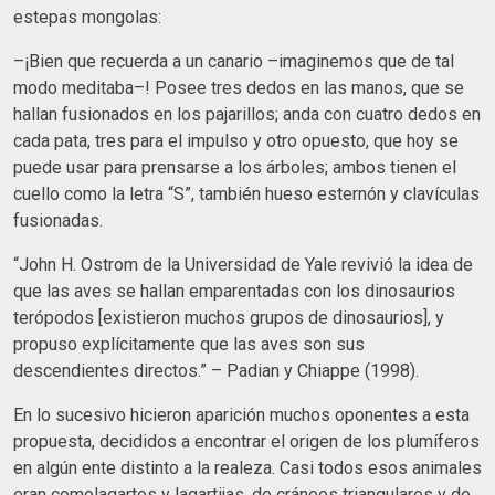
estepas mongolas:
–¡Bien que recuerda a un canario –imaginemos que de tal
modo meditaba–! Posee tres dedos en las manos, que se
hallan fusionados en los pajarillos; anda con cuatro dedos en
cada pata, tres para el impulso y otro opuesto, que hoy se
puede usar para prensarse a los árboles; ambos tienen el
cuello como la letra “S”, también hueso esternón y clavículas
fusionadas.
“John H. Ostrom de la Universidad de Yale revivió la idea de
que las aves se hallan emparentadas con los dinosaurios
terópodos [existieron muchos grupos de dinosaurios], y
propuso explícitamente que las aves son sus
descendientes directos.” – Padian y Chiappe (1998).
En lo sucesivo hicieron aparición muchos oponentes a esta
propuesta, decididos a encontrar el origen de los plumíferos
en algún ente distinto a la realeza. Casi todos esos animales
eran comolagartos y lagartijas, de cráneos triangulares y de