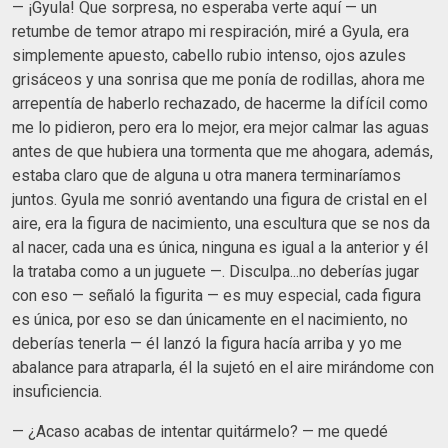
— ¡Gyula! Que sorpresa, no esperaba verte aquí — un
retumbe de temor atrapo mi respiración, miré a Gyula, era
simplemente apuesto, cabello rubio intenso, ojos azules
grisáceos y una sonrisa que me ponía de rodillas, ahora me
arrepentía de haberlo rechazado, de hacerme la difícil como
me lo pidieron, pero era lo mejor, era mejor calmar las aguas
antes de que hubiera una tormenta que me ahogara, además,
estaba claro que de alguna u otra manera terminaríamos
juntos. Gyula me sonrió aventando una figura de cristal en el
aire, era la figura de nacimiento, una escultura que se nos da
al nacer, cada una es única, ninguna es igual a la anterior y él
la trataba como a un juguete —. Disculpa...no deberías jugar
con eso — señaló la figurita — es muy especial, cada figura
es única, por eso se dan únicamente en el nacimiento, no
deberías tenerla — él lanzó la figura hacía arriba y yo me
abalance para atraparla, él la sujetó en el aire mirándome con
insuficiencia.
— ¿Acaso acabas de intentar quitármelo? — me quedé