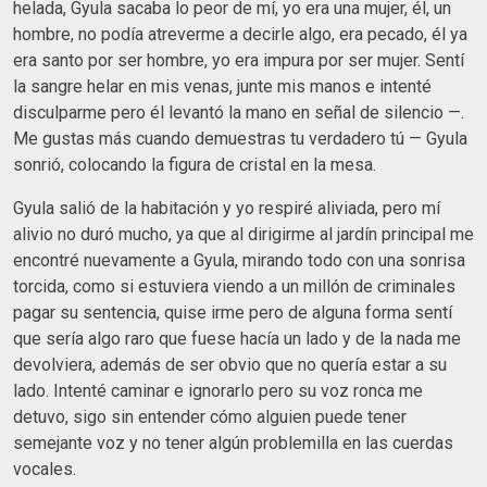
helada, Gyula sacaba lo peor de mí, yo era una mujer, él, un
hombre, no podía atreverme a decirle algo, era pecado, él ya
era santo por ser hombre, yo era impura por ser mujer. Sentí
la sangre helar en mis venas, junte mis manos e intenté
disculparme pero él levantó la mano en señal de silencio —.
Me gustas más cuando demuestras tu verdadero tú — Gyula
sonrió, colocando la figura de cristal en la mesa.
Gyula salió de la habitación y yo respiré aliviada, pero mí
alivio no duró mucho, ya que al dirigirme al jardín principal me
encontré nuevamente a Gyula, mirando todo con una sonrisa
torcida, como si estuviera viendo a un millón de criminales
pagar su sentencia, quise irme pero de alguna forma sentí
que sería algo raro que fuese hacía un lado y de la nada me
devolviera, además de ser obvio que no quería estar a su
lado. Intenté caminar e ignorarlo pero su voz ronca me
detuvo, sigo sin entender cómo alguien puede tener
semejante voz y no tener algún problemilla en las cuerdas
vocales.