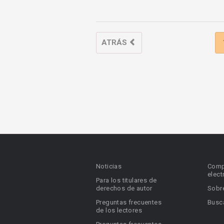
ATRÁS
Noticias
Comp
elect
Para los titulares de
derechos de autor
Sobr
Preguntas frecuentes
Busca
de los lectores