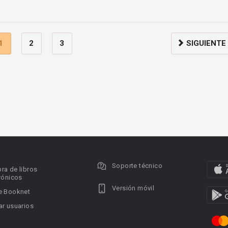
1
2
3
SIGUIENTE
Soporte técnico
ra de libros
rónicos
Versión móvil
e Booknet
r usuarios