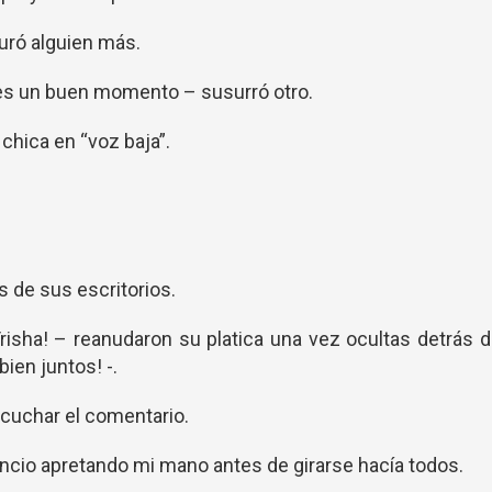
uró alguien más.
 es un buen momento – susurró otro.
chica en “voz baja”.
 de sus escritorios.
 Trisha! – reanudaron su platica una vez ocultas detrás 
ien juntos! -.
scuchar el comentario.
encio apretando mi mano antes de girarse hacía todos.