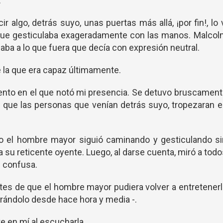
.
r algo, detrás suyo, unas puertas más allá, ¡por fin!, lo 
 que gesticulaba exageradamente con las manos. Malcol
aba a lo que fuera que decía con expresión neutral.
 la que era capaz últimamente.
ento en el que notó mi presencia. Se detuvo bruscamen
 que las personas que venían detrás suyo, tropezaran 
do el hombre mayor siguió caminando y gesticulando si
 su reticente oyente. Luego, al darse cuenta, miró a tod
 confusa.
antes de que el hombre mayor pudiera volver a entretener
erándolo desde hace hora y media -.
e en mí al escucharla.