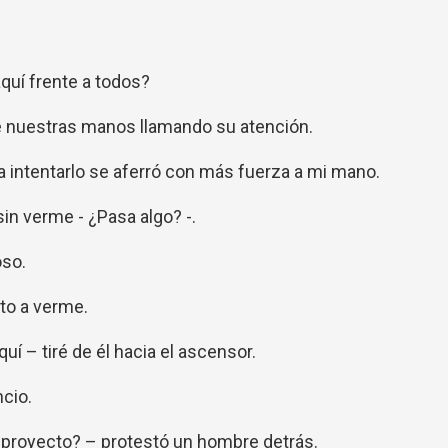
quí frente a todos?
 nuestras manos llamando su atención.
 a intentarlo se aferró con más fuerza a mi mano.
n verme - ¿Pasa algo? -.
oso.
to a verme.
í – tiré de él hacia el ascensor.
cio.
l proyecto? – protestó un hombre detrás.