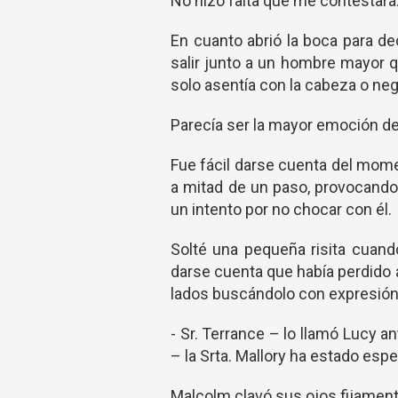
No hizo falta que me contestará
En cuanto abrió la boca para deci
salir junto a un hombre mayor
solo asentía con la cabeza o neg
Parecía ser la mayor emoción de
Fue fácil darse cuenta del mom
a mitad de un paso, provocando
un intento por no chocar con él.
Solté una pequeña risita cuan
darse cuenta que había perdido a
lados buscándolo con expresión
- Sr. Terrance – lo llamó Lucy 
– la Srta. Mallory ha estado esp
Malcolm clavó sus ojos fijament