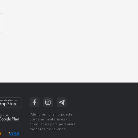
¡Atención! El sitio puede
contener materiales no
adecuados para personas
menores de 18 años.