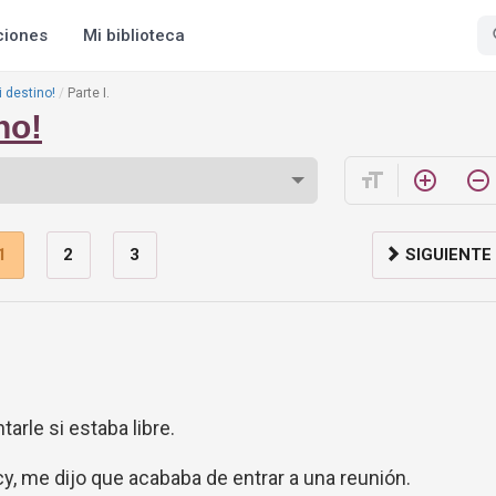
ciones
Mi biblioteca
 destino!
Parte I.
no!
format_size
add_circle_outline
remove_circle_outline
1
2
3
SIGUIENTE
tarle si estaba libre.
cy, me dijo que acababa de entrar a una reunión.