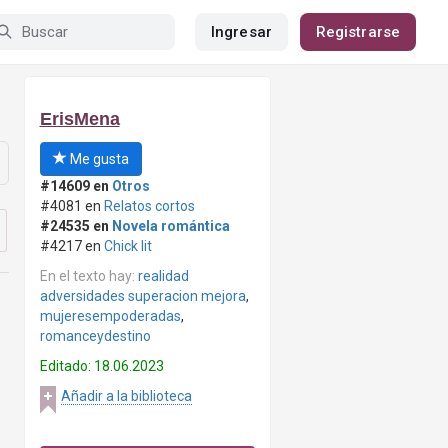
Ingresar
Registrarse
ErisMena
Me gusta
#14609 en
Otros
#4081 en
Relatos cortos
#24535 en
Novela romántica
#4217 en
Chick lit
En el texto hay:
realidad
adversidades superacion mejora
,
mujeresempoderadas
,
romanceydestino
Editado: 18.06.2023
Añadir a la biblioteca