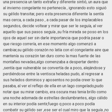
una presencia un tanto extraña y diferente sintió, un aura que
al invierno congelante no pertenecía , ignorando esto siguió
su gélido transitar, pero esta presencia diferente la sentía
mas cerca, a cada paso , a cada pasar de los implacables
segundos, decide voltear y mirar que ser le seguía, al ver
aquello que sus pasos seguía ,su fría mirada se poso en los
ojos de aquel ser sin darle importancia que podría pasar o
que riesgo correría, en ese momento algo comenzó a
cambiar,su gélido corazón no latía con el congelante aire que
mantenía su corazón tan duro como la mas fuerte de las
montañas nevadas,algo comenzaba a despertar dentro
,sentía que vulnerable se convertía de a poco, alejándose y
perdiéndose entre la ventisca heladas pudo, al regresar a
sus helados dominios y aposentos no podia creer lo que
pasaba, al ver el reflejo de ella en un lago congelado,pudo
notar que su mirar cambio, era oscura mas tenia brillo como
una noche adornada de estrellas deslumbrantes, algo cálido
en su interior podía sentir,fuego q poco a poco podía
combatir su gélido ser ,ese ser el cual miro que la seguía ,no