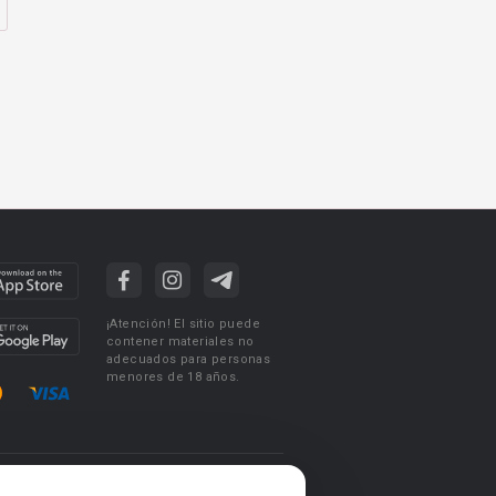
¡Atención! El sitio puede
contener materiales no
adecuados para personas
menores de 18 años.
ciones de uso
Acuerdo de Privacidad