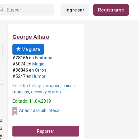
Ingresar
Registrarse
George Alfaro
Me gusta
#28166 en
Fantasía
#6074 en
Magia
#36046 en
Otros
#5247 en
Humor
En el texto hay:
romance
,
chicas
magicas
,
accion y drama
Editado: 11.04.2019
Añadir a la biblioteca
z
as
Reportar
uy