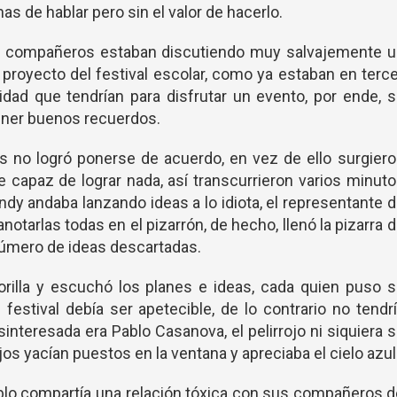
as de hablar pero sin el valor de hacerlo.
s compañeros estaban discutiendo muy salvajemente u
proyecto del festival escolar, como ya estaban en terc
idad que tendrían para disfrutar un evento, por ende, 
ener buenos recuerdos.
s no logró ponerse de acuerdo, en vez de ello surgier
e capaz de lograr nada, así transcurrieron varios minut
ndy andaba lanzando ideas a lo idiota, el representante 
anotarlas todas en el pizarrón, de hecho, llenó la pizarra 
número de ideas descartadas.
illa y escuchó los planes e ideas, cada quien puso s
l festival debía ser apetecible, de lo contrario no tendr
interesada era Pablo Casanova, el pelirrojo ni siquiera 
os yacían puestos en la ventana y apreciaba el cielo azul
lo compartía una relación tóxica con sus compañeros d