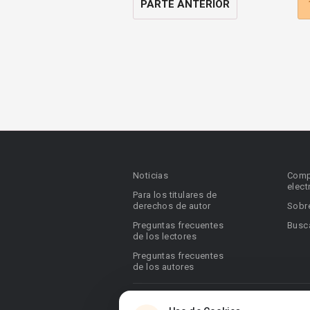
PARTE ANTERIOR
Noticias
Comp
elect
Para los titulares de
derechos de autor
Sobr
Preguntas frecuentes
Busca
de los lectores
Preguntas frecuentes
de los autores
© 2026 Booknet. Todos los derechos res