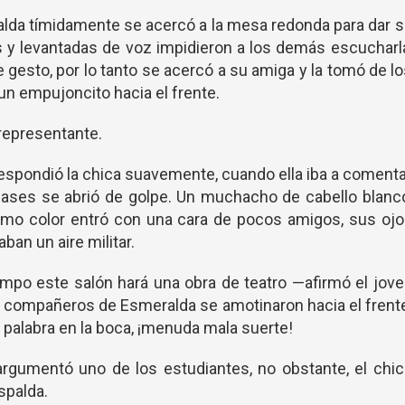
da tímidamente se acercó a la mesa redonda para dar 
tos y levantadas de voz impidieron a los demás escucharl
 gesto, por lo tanto se acercó a su amiga y la tomó de l
un empujoncito hacia el frente.
representante.
spondió la chica suavemente, cuando ella iba a coment
clases se abrió de golpe. Un muchacho de cabello blanc
smo color entró con una cara de pocos amigos, sus ojo
ban un aire militar.
mpo este salón hará una obra de teatro —afirmó el jov
s compañeros de Esmeralda se amotinaron hacia el frent
 palabra en la boca, ¡menuda mala suerte!
gumentó uno de los estudiantes, no obstante, el chic
spalda.