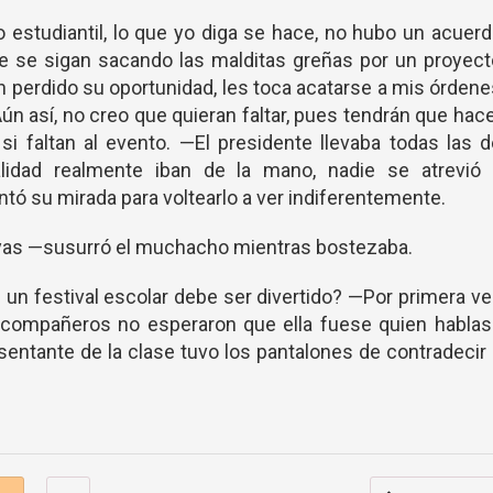
 estudiantil, lo que yo diga se hace, no hubo un acuer
e se sigan sacando las malditas greñas por un proyec
n perdido su oportunidad, les toca acatarse a mis órden
 Aún así, no creo que quieran faltar, pues tendrán que hac
i faltan al evento. —El presidente llevaba todas las 
alidad realmente iban de la mano, nadie se atrevió 
antó su mirada para voltearlo a ver indiferentemente.
yas —susurró el muchacho mientras bostezaba.
 festival escolar debe ser divertido? —Por primera v
 compañeros no esperaron que ella fuese quien hablas
resentante de la clase tuvo los pantalones de contradecir