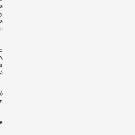
ta
 y
va
ni
o
o,
as
a
ó
n
e