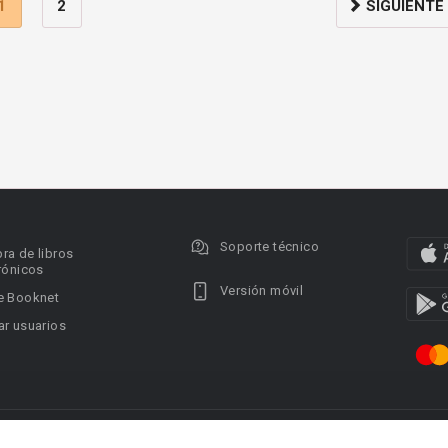
1
2
SIGUIENTE
Soporte técnico
ra de libros
rónicos
Versión móvil
e Booknet
r usuarios
ervados.
Privacy policy
DMCA Copyright Policy
Condi