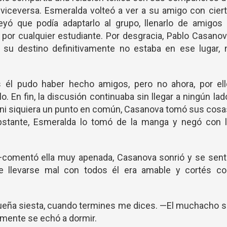
 y viceversa. Esmeralda volteó a ver a su amigo con cier
eyó que podía adaptarlo al grupo, llenarlo de amigos
a por cualquier estudiante. Por desgracia, Pablo Casano
, su destino definitivamente no estaba en ese lugar, 
 él pudo haber hecho amigos, pero no ahora, por ell
. En fin, la discusión continuaba sin llegar a ningún lad
 ni siquiera un punto en común, Casanova tomó sus cos
obstante, Esmeralda lo tomó de la manga y negó con l
—comentó ella muy apenada, Casanova sonrió y se sent
de llevarse mal con todos él era amable y cortés co
eña siesta, cuando termines me dices. —El muchacho s
almente se echó a dormir.