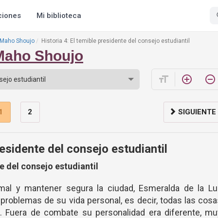
ciones
Mi biblioteca
 Maho Shoujo
Historia 4: El temible presidente del consejo estudiantil
Maho Shoujo
format_size
add_circle_outline
remove_circle_outline
1
2
SIGUIENTE
residente del consejo estudiantil
te del consejo estudiantil
mal y mantener segura la ciudad, Esmeralda de la Lu
s problemas de su vida personal, es decir, todas las cos
a. Fuera de combate su personalidad era diferente, m