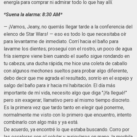
energía para comprar ni admirar todo lo que hay allí.
*Suena la alarma: 8:30 AM*
— ¡Vamos, Jeany, no querrás llegar tarde a la conferencia del
elenco de Star Wars! — eso es todo lo que necesitaba oír
para levantarme de inmediato. Corrí hacia el baño para
lavarme los dientes; proseguí con el rostro, un poco de agua
fría siempre viene bien cuando el sueño sigue rondando en
tu cabeza; una ducha rápida; me hice una coleta de caballo
con algunos mechones sueltos para probar algo diferente,
debo decir que me agrada el resultado, sonrío en el espejo y
salgo del baño para ir hacia mí habitación. El día más
importante de mí vida, necesito algo que diga "¡Ya llegué!"
pero sin exagerar; llamativo pero al mismo tiempo discreto.
Es la primera vez que tardo tanto en elegir qué ponerme,
normalmente me visto con lo primero que encuentro, intento
combinarlo con algo más y ya está.
De acuerdo, ya encontré lo que estaba buscando. Corro por
las escaleras con el celular y auriculares en mano, la mochila