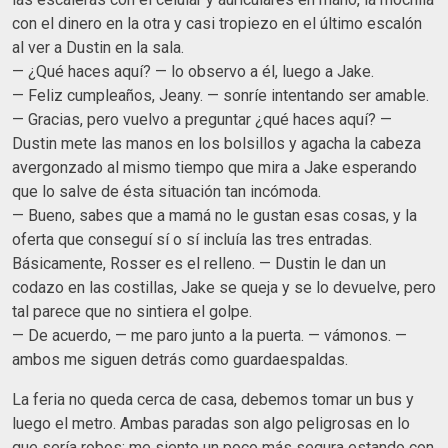
con el dinero en la otra y casi tropiezo en el último escalón
al ver a Dustin en la sala.
— ¿Qué haces aquí? — lo observo a él, luego a Jake.
— Feliz cumpleaños, Jeany. — sonríe intentando ser amable.
— Gracias, pero vuelvo a preguntar ¿qué haces aquí? —
Dustin mete las manos en los bolsillos y agacha la cabeza
avergonzado al mismo tiempo que mira a Jake esperando
que lo salve de ésta situación tan incómoda.
— Bueno, sabes que a mamá no le gustan esas cosas, y la
oferta que conseguí sí o sí incluía las tres entradas.
Básicamente, Rosser es el relleno. — Dustin le dan un
codazo en las costillas, Jake se queja y se lo devuelve, pero
tal parece que no sintiera el golpe.
— De acuerdo, — me paro junto a la puerta. — vámonos. —
ambos me siguen detrás como guardaespaldas.
La feria no queda cerca de casa, debemos tomar un bus y
luego el metro. Ambas paradas son algo peligrosas en lo
que sería robos; me siento un poco más segura estando con