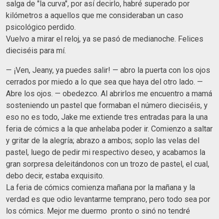
salga de "la curva", por así decirlo, habré superado por
kilómetros a aquellos que me consideraban un caso
psicológico perdido.
Vuelvo a mirar el reloj, ya se pasó de medianoche. Felices
dieciséis para mí.
— ¡Ven, Jeany, ya puedes salir! — abro la puerta con los ojos
cerrados por miedo a lo que sea que haya del otro lado. —
Abre los ojos. — obedezco. Al abrirlos me encuentro a mamá
sosteniendo un pastel que formaban el número dieciséis, y
eso no es todo, Jake me extiende tres entradas para la una
feria de cómics a la que anhelaba poder ir. Comienzo a saltar
y gritar de la alegría; abrazo a ambos; soplo las velas del
pastel, luego de pedir mi respectivo deseo, y acabamos la
gran sorpresa deleitándonos con un trozo de pastel, el cual,
debo decir, estaba exquisito.
La feria de cómics comienza mañana por la mañana y la
verdad es que odio levantarme temprano, pero todo sea por
los cómics. Mejor me duermo pronto o sinó no tendré