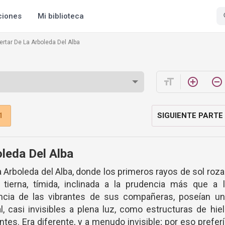
ciones
Mi biblioteca
ertar De La Arboleda Del Alba
format_size
add_circle_outline
remove_circle_outline
1
SIGUIENTE PARTE
oleda Del Alba
a Arboleda del Alba, donde los primeros rayos de sol roz
a tierna, tímida, inclinada a la prudencia más que a 
rencia de las vibrantes de sus compañeras, poseían un
l, casi invisibles a plena luz, como estructuras de hie
ntes. Era diferente, y a menudo invisible; por eso prefer