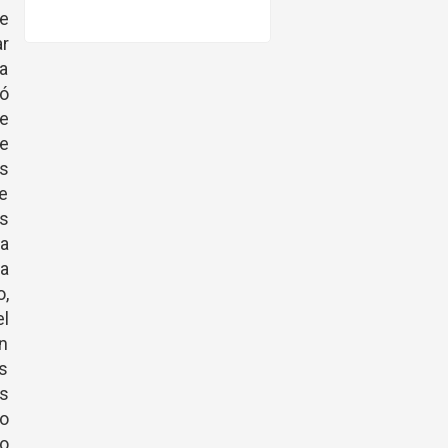
ue
ar
 a
ió
e
e
s
re
es
ja
ha
o,
l
un
as
as
No
o