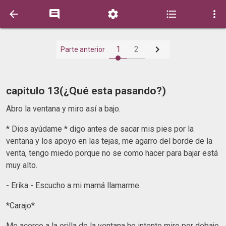






1
2
Parte anterior
capitulo 13(¿Qué esta pasando?)
Abro la ventana y miro así a bajo.
* Dios ayúdame * digo antes de sacar mis pies por la
ventana y los apoyo en las tejas, me agarro del borde de la
venta, tengo miedo porque no se como hacer para bajar está
muy alto.
- Erika - Escucho a mi mamá llamarme.
*Carajo*
Me acerco a la orilla de la ventana he intento miro por debajo