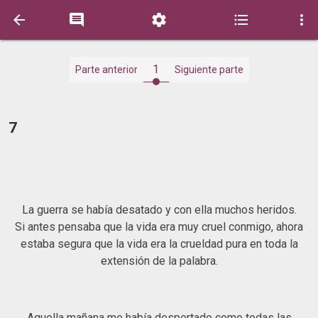





1
Parte anterior
Siguiente parte
7
La guerra se había desatado y con ella muchos heridos.
Si antes pensaba que la vida era muy cruel conmigo, ahora
estaba segura que la vida era la crueldad pura en toda la
extensión de la palabra.
Aquella mañana me había despertado como todas las