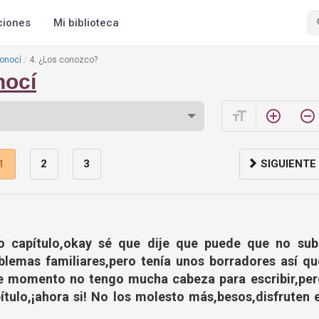
ciones
Mi biblioteca
onocí
4. ¿Los conozco?
nocí
format_size
add_circle_outline
remove_circle_outline
1
2
3
SIGUIENTE
vo capítulo,okay sé que dije que puede que no sub
blemas familiares,pero tenía unos borradores así qu
e momento no tengo mucha cabeza para escribir,per
ítulo,¡ahora si! No los molesto más,besos,disfruten e