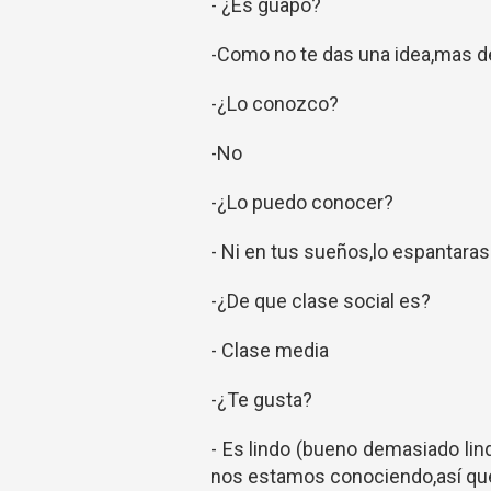
- ¿Es guapo?
-Como no te das una idea,mas de
-¿Lo conozco?
-No
-¿Lo puedo conocer?
- Ni en tus sueños,lo espantaras
-¿De que clase social es?
- Clase media
-¿Te gusta?
- Es lindo (bueno demasiado lin
nos estamos conociendo,así que