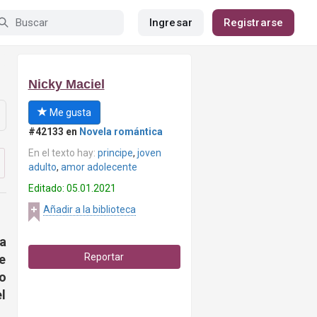
Ingresar
Registrarse
Nicky Maciel
Me gusta
#42133 en
Novela romántica
En el texto hay:
principe
,
joven
adulto
,
amor adolecente
Editado: 05.01.2021
Añadir a la biblioteca
a
Reportar
e
o
l