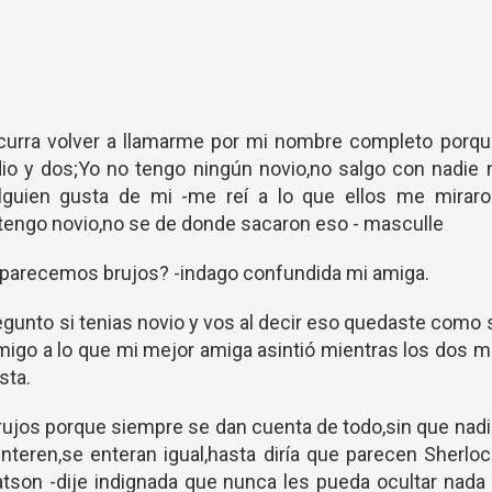
curra volver a llamarme por mi nombre completo porqu
o y dos;Yo no tengo ningún novio,no salgo con nadie 
lguien gusta de mi -me reí a lo que ellos me miraro
o tengo novio,no se de donde sacaron eso - masculle
e parecemos brujos? -indago confundida mi amiga.
regunto si tenias novio y vos al decir eso quedaste como 
migo a lo que mi mejor amiga asintió mientras los dos 
sta.
rujos porque siempre se dan cuenta de todo,sin que nad
nteren,se enteran igual,hasta diría que parecen Sherlo
son -dije indignada que nunca les pueda ocultar nada 