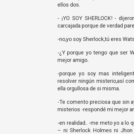
ellos dos.
- ¡YO SOY SHERLOCK! - dijero
carcajada porque de verdad pare
-no,yo soy Sherlock,tú eres Wat
-¿Y porque yo tengo que ser W
mejor amigo.
-porque yo soy mas inteligen
resolver ningún misterio,así c
ella orgullosa de si misma.
-Te comento preciosa que sin a
misterios -respondé mi mejor am
-en realidad.. -me meto yo a lo
– ni Sherlock Holmes ni Jhon 