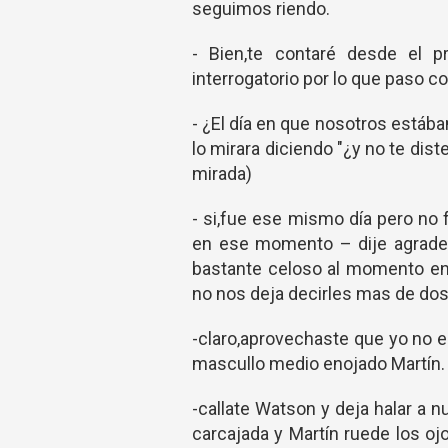
seguimos riendo.
- Bien,te contaré desde el p
interrogatorio por lo que paso c
- ¿El día en que nosotros estáb
lo mirara diciendo "¿y no te dist
mirada)
- si,fue ese mismo día pero no 
en ese momento – dije agrade
bastante celoso al momento en
no nos deja decirles mas de dos
-claro,aprovechaste que yo no e
mascullo medio enojado Martín.
-callate Watson y deja halar a 
carcajada y Martín ruede los o