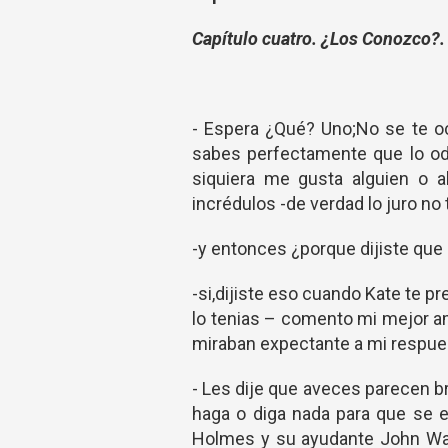
Capítulo cuatro. ¿Los Conozco?.
- Espera ¿Qué? Uno;No se te o
sabes perfectamente que lo odi
siquiera me gusta alguien o a
incrédulos -de verdad lo juro n
-y entonces ¿porque dijiste qu
-si,dijiste eso cuando Kate te p
lo tenias – comento mi mejor a
miraban expectante a mi respue
- Les dije que aveces parecen b
haga o diga nada para que se e
Holmes y su ayudante John Wat