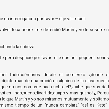
 un interrogatorio por favor – dije ya irritada.
a volver loca pobre -me defendió Martín y yo le susurre 
agachando la cabeza
Kate pero despacio por favor -dije con una pequeña sonri
aber todo,cuéntanos desde el comienzo ¿donde s
dijiste mas de una oración a alguien de la clase medi
ue no nos contaste nada sobre él?¿sabe que sos de l
¡si es lindo,bueno,divertido,guapo y mas guapo! ¡¿Porq
ó a lo que Martín y yo nos miramos mutuamente y soltam
mismo tiempo de un "nunca cambiara" "así es Kate" 