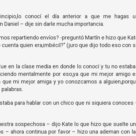
rincipio,lo conocí el día anterior a que me hagas u
on Daniel – dije sin darle mucha importancia.
amos repartiendo envíos? -preguntó Martín e hizo que Ka
e cuenta quien era,imbécil?" (juro que dijo todo eso con 
fue en la clase media en donde lo conocí y tu no estab
ciendo mentalmente por eso,ya que mi mejor amigo e
 que mi mejor amiga y yo conozcamos a alguien,porqu
 palabras.
staba para hablar con un chico que ni siquiera conoces
nuestra sospechosa – dijo Kate lo que hizo que suelte u
jos – ahora continua por favor – hizo una ademan con l