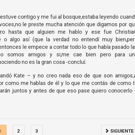
estuve contigo y me fui al bosque,estaba leyendo cuan
 voces,no le preste mucha atención que digamos por qu
ro hasta que alguien me hablo y ese fue Christian
 o algo así (que la verdad no entendí muy bien,per
- entonces le empece a contar todo lo que había pasado l
lo somos amigos y si,me cae bien pero para un
ciendo no es la gran cosa -concluí.
mandó Kate – y no creo nada eso de que son amigos,a
por como me hablas de él y lo que me contás de como t
arán juntos y antes de que eso pase quiero conocerlo
1
2
3
SIGUIENTE