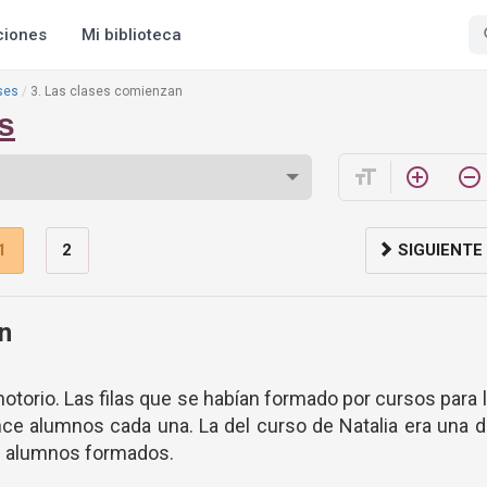
ciones
Mi biblioteca
ses
3. Las clases comienzan
s
format_size
add_circle_outline
remove_circle_outline
1
2
SIGUIENTE
n
notorio. Las filas que se habían formado por cursos para 
nce alumnos cada una. La del curso de Natalia era una 
ve alumnos formados.