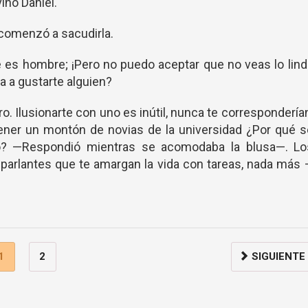
ino Daniel.
 comenzó a sacudirla.
 es hombre; ¡Pero no puedo aceptar que no veas lo lin
 a gustarte alguien?
o. Ilusionarte con uno es inútil, nunca te correspondería
ener un montón de novias de la universidad ¿Por qué 
gio? —Respondió mientras se acomodaba la blusa—. Lo
arlantes que te amargan la vida con tareas, nada más
1
2
SIGUIENTE