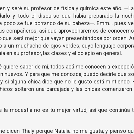
en y seré su profesor de física y química este año. —L
rlo y todo el discurso que había preparado la noch
 a poco se fue borrando de su cabeza—. Emm... pues v
sus compañeros, así que aprovecharemos de conocerno
creo que será mejor que vayan presentándose por orden. A
o a un muchacho de ojos verdes, cuyo lenguaje corpora
a en su profesor, las clases y el colegio en general.
é quiere saber de mí, todos acá me conocen a excepci
son nuevos. Y para que me conozca, puedo decirle que s
y si alguna chica dice que no le gusto está mintiendo.
chicos soltaron una carcajada y las chicas comenzaron
e la modestia no es tu mejor virtud, así que continúa 
me dicen Thaly porque Natalia no me gusta, y pienso q