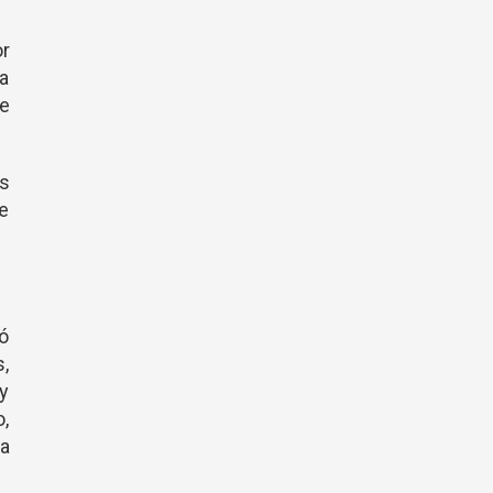
r
ra
se
os
de
ó
s,
 y
o,
ba