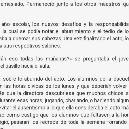
demasiado. Permaneció junto a los otros maestros qu
año escolar, los nuevos desafíos y la responsabilida
la cual se podía notar el aburrimiento y el tedio de l
ba a quemar sus cabezas. Una vez finalizado el acto, l
 a sus respectivos salones.
rán eso todas las mañanas?» se preguntaba el jove
 pasillo hacia el aula.
 sobre lo aburrido del acto. Los alumnos de la escue
n las horas cívicas de los lunes y que deberían volver
ués que la directora descubriese que muchos chicos s
durante esas horas, jugando, charlando, o haciendo algu
vitar el ausentismo a lo que ella consideraba el acto m
so como castigo que los alumnos que faltasen a la hor
legio, pasaran los recreos de toda la semana forrando