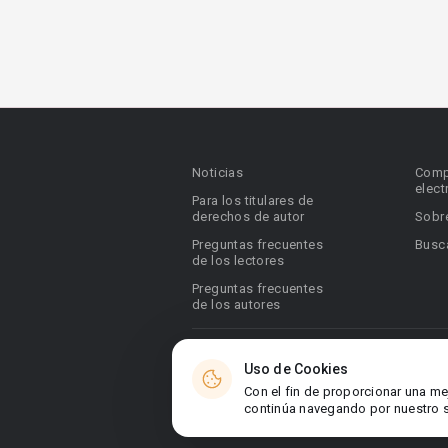
Noticias
Comp
elect
Para los titulares de
derechos de autor
Sobr
Preguntas frecuentes
Busca
de los lectores
Preguntas frecuentes
de los autores
© 2026 Booknet. Todos los derechos res
Uso de Cookies
Dirección comercial: Griva Digeni 51, ofic
Con el fin de proporcionar una me
6036, Chipre
continúa navegando por nuestro si