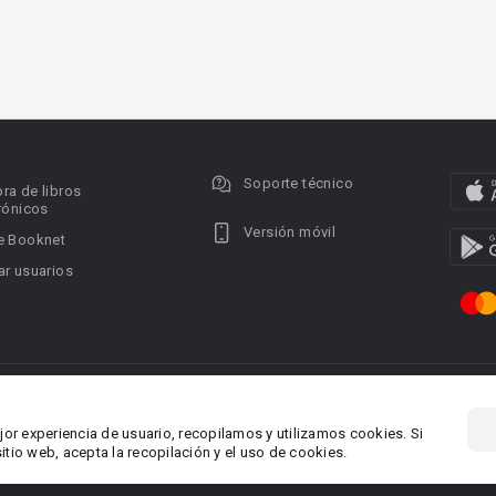
Soporte técnico
ra de libros
rónicos
Versión móvil
e Booknet
r usuarios
ervados.
Privacy policy
DMCA Copyright Policy
Condi
ina 1, Larnaca,
Área RR.PP.: pr@booknet.co
jor experiencia de usuario, recopilamos y utilizamos cookies. Si
tio web, acepta la recopilación y el uso de cookies.