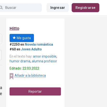
Ingresar
Registrarse
Hitto
Me gusta
#2250 en
Novela romántica
#60 en
Joven Adulto
En el texto hay:
amor imposible
,
humor drama
,
alumna profesor
Editado: 22.03.2022
Añadir a la biblioteca
la
Reportar
de