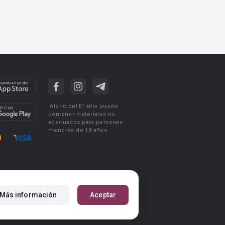
¡Atención! El sitio puede
contener materiales no
adecuados para personas
menores de 18 años.
ciones de uso
Acuerdo de Privacidad
Más información
Aceptar
m
Reglas para la publicación de libros