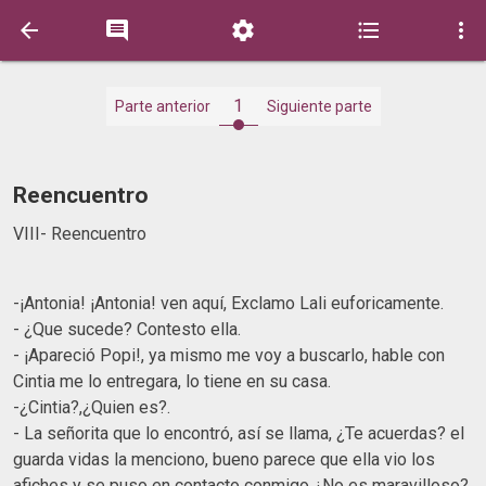





1
Parte anterior
Siguiente parte
Reencuentro
VIII- Reencuentro
-¡Antonia! ¡Antonia! ven aquí, Exclamo Lali euforicamente.
- ¿Que sucede? Contesto ella.
- ¡Apareció Popi!, ya mismo me voy a buscarlo, hable con
Cintia me lo entregara, lo tiene en su casa.
-¿Cintia?,¿Quien es?.
- La señorita que lo encontró, así se llama, ¿Te acuerdas? el
guarda vidas la menciono, bueno parece que ella vio los
afiches y se puso en contacto conmigo ¿No es maravilloso?