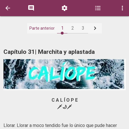






1
2
3
Parte anterior
Capítulo 31| Marchita y aplastada
C A L Í O P E
🗡🌙🗡
Llorar. Llorar a moco tendido fue lo único que pude hacer