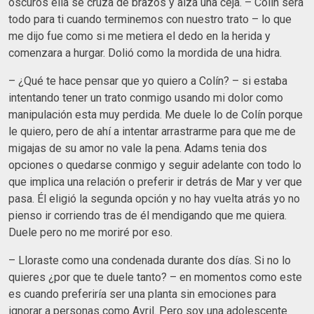
oscuros ella se cruza de brazos y alza una ceja. – Colín será
todo para ti cuando terminemos con nuestro trato – lo que
me dijo fue como si me metiera el dedo en la herida y
comenzara a hurgar. Dolió como la mordida de una hidra.
– ¿Qué te hace pensar que yo quiero a Colín? – si estaba
intentando tener un trato conmigo usando mi dolor como
manipulación esta muy perdida. Me duele lo de Colín porque
le quiero, pero de ahí a intentar arrastrarme para que me de
migajas de su amor no vale la pena. Adams tenia dos
opciones o quedarse conmigo y seguir adelante con todo lo
que implica una relación o preferir ir detrás de Mar y ver que
pasa. Él eligió la segunda opción y no hay vuelta atrás yo no
pienso ir corriendo tras de él mendigando que me quiera.
Duele pero no me moriré por eso.
– Lloraste como una condenada durante dos días. Si no lo
quieres ¿por que te duele tanto? – en momentos como este
es cuando preferiría ser una planta sin emociones para
ignorar a personas como Avril. Pero soy una adolescente