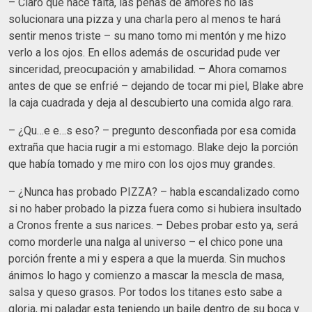
– Claro que hace falta, las penas de amores no las
solucionara una pizza y una charla pero al menos te hará
sentir menos triste – su mano tomo mi mentón y me hizo
verlo a los ojos. En ellos además de oscuridad pude ver
sinceridad, preocupación y amabilidad. – Ahora comamos
antes de que se enfrié – dejando de tocar mi piel, Blake abre
la caja cuadrada y deja al descubierto una comida algo rara.
– ¿Qu…e e…s eso? – pregunto desconfiada por esa comida
extraña que hacia rugir a mi estomago. Blake dejo la porción
que había tomado y me miro con los ojos muy grandes.
– ¿Nunca has probado PIZZA? – habla escandalizado como
si no haber probado la pizza fuera como si hubiera insultado
a Cronos frente a sus narices. – Debes probar esto ya, será
como morderle una nalga al universo – el chico pone una
porción frente a mi y espera a que la muerda. Sin muchos
ánimos lo hago y comienzo a mascar la mescla de masa,
salsa y queso grasos. Por todos los titanes esto sabe a
gloria, mi paladar esta teniendo un baile dentro de su boca y