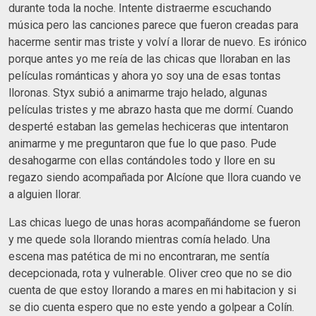
durante toda la noche. Intente distraerme escuchando
música pero las canciones parece que fueron creadas para
hacerme sentir mas triste y volví a llorar de nuevo. Es irónico
porque antes yo me reía de las chicas que lloraban en las
películas románticas y ahora yo soy una de esas tontas
lloronas. Styx subió a animarme trajo helado, algunas
películas tristes y me abrazo hasta que me dormí. Cuando
desperté estaban las gemelas hechiceras que intentaron
animarme y me preguntaron que fue lo que paso. Pude
desahogarme con ellas contándoles todo y llore en su
regazo siendo acompañada por Alcíone que llora cuando ve
a alguien llorar.
Las chicas luego de unas horas acompañándome se fueron
y me quede sola llorando mientras comía helado. Una
escena mas patética de mi no encontraran, me sentía
decepcionada, rota y vulnerable. Oliver creo que no se dio
cuenta de que estoy llorando a mares en mi habitacion y si
se dio cuenta espero que no este yendo a golpear a Colín.