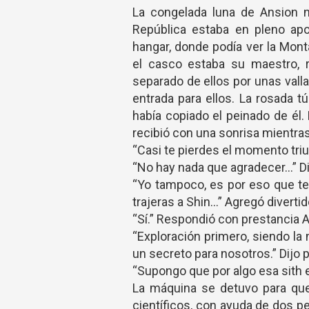
La congelada luna de Ansion n
República estaba en pleno apo
hangar, donde podía ver la Mont
el casco estaba su maestro, r
separado de ellos por unas vall
entrada para ellos. La rosada 
había copiado el peinado de él.
recibió con una sonrisa mientras
“Casi te pierdes el momento triun
“No hay nada que agradecer…” Di
“Yo tampoco, es por eso que t
trajeras a Shin…” Agregó diverti
“Sí.” Respondió con prestancia 
“Exploración primero, siendo l
un secreto para nosotros.” Dijo 
“Supongo que por algo esa sith e
La máquina se detuvo para que
científicos, con ayuda de dos p