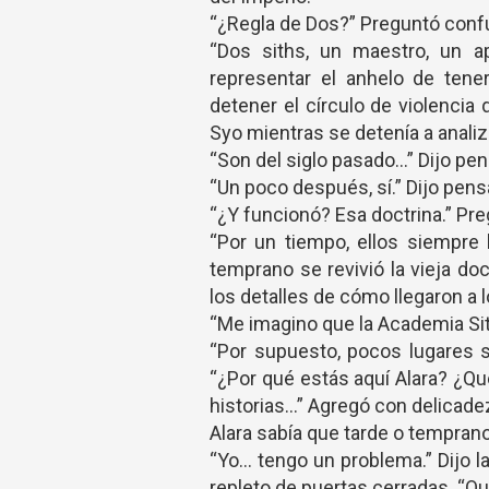
“¿Regla de Dos?” Preguntó confu
“Dos siths, un maestro, un ap
representar el anhelo de tene
detener el círculo de violenci
Syo mientras se detenía a anali
“Son del siglo pasado…” Dijo pens
“Un poco después, sí.” Dijo pens
“¿Y funcionó? Esa doctrina.” Pre
“Por un tiempo, ellos siempr
temprano se revivió la vieja do
los detalles de cómo llegaron a 
“Me imagino que la Academia Sith
“Por supuesto, pocos lugares s
“¿Por qué estás aquí Alara? ¿Q
historias…” Agregó con delicade
Alara sabía que tarde o temprano
“Yo… tengo un problema.” Dijo la
repleto de puertas cerradas. “Qu