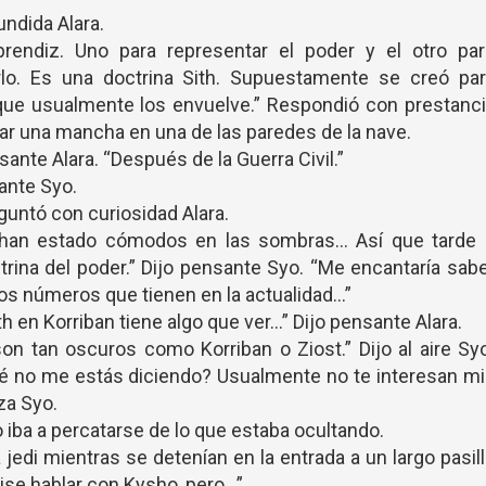
ndida Alara.
rendiz. Uno para representar el poder y el otro par
rlo. Es una doctrina Sith. Supuestamente se creó par
a que usualmente los envuelve.” Respondió con prestanc
zar una mancha en una de las paredes de la nave.
ante Alara. “Después de la Guerra Civil.”
ante Syo.
guntó con curiosidad Alara.
e han estado cómodos en las sombras… Así que tarde 
ctrina del poder.” Dijo pensante Syo. “Me encantaría sab
los números que tienen en la actualidad…”
 en Korriban tiene algo que ver…” Dijo pensante Alara.
on tan oscuros como Korriban o Ziost.” Dijo al aire Sy
ué no me estás diciendo? Usualmente no te interesan m
za Syo.
 iba a percatarse de lo que estaba ocultando.
 jedi mientras se detenían en la entrada a un largo pasil
ise hablar con Kysho, pero…”