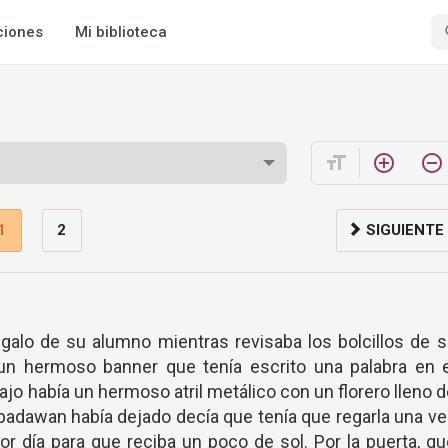
ciones
Mi biblioteca
format_size
add_circle_outline
remove_circle_outline
1
2
SIGUIENTE
egalo de su alumno mientras revisaba los bolcillos de 
 un hermoso banner que tenía escrito una palabra en e
jo había un hermoso atril metálico con un florero lleno 
u padawan había dejado decía que tenía que regarla una v
or día para que reciba un poco de sol. Por la puerta, q