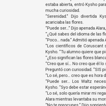
estaba abierta, entró Kysho par
mucha curiosidad.
“Serenidad.” Dijo divertida 
acariciaba las flores.
“Puede ser…” Dijo apenada Alara
“¿Qué sabes del idioma de las f
“Poco… nada.” Admitió apenada A
“Los científicos de Coruscant 
Kysho. “Tu alumno quiere que pi
“¿Eso significan las flores blan
“Creo que sí… No creo que él lo s
Preguntó con curiosidad. “SIS pidi
“Lo sé, pero… creo que es hora de
“Puede ser… Los Waltz necesi
Kysho. “Syo debe estar esperán
“Lo sé, solo quería mirar mi reg
Alara mientras levantaba su morr
“No te preocupes.” Dijo sonrien