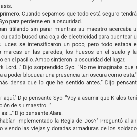
esis.
 primero. Cuando sepamos que todo está seguro tendrá
Syo para perderse en la oscuridad.
an titilando sin parar mientras su maestro acercaba u
 cuidado buscó una caja de electricidad para puentear 
s luces se intensificaron un poco, pero todo estaba e
 marcas en las paredes, los huesos en el suelo y la
en el pasillo. Ambo sintieron la oscuridad del lugar.
rk Lord…” Dijo sorprendido Syo. “No me imaginaba que 
a a poder bloquear una presencia tan oscura como esta.”
ás densa que lo que he sentido antes.” Dijo pensant
r aquí.” Dijo pensante Syo. “Voy a asumir que Kralos ten
ición de su maestro…”
sí…” Dijo pensante Alara.
habían implementado la Regla de Dos?” Preguntó al air
lo viendo las viejas y doradas armaduras de los soldad