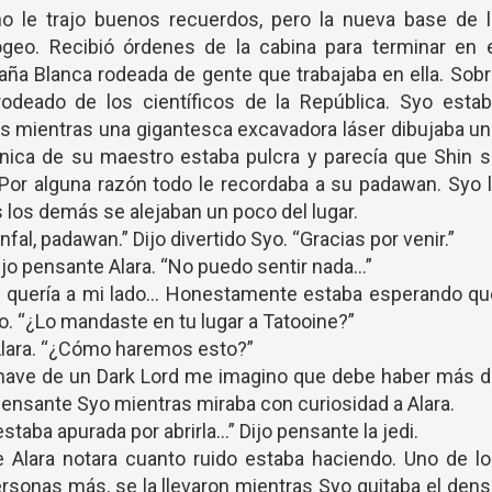
o le trajo buenos recuerdos, pero la nueva base de l
geo. Recibió órdenes de la cabina para terminar en e
aña Blanca rodeada de gente que trabajaba en ella. Sob
odeado de los científicos de la República. Syo estab
as mientras una gigantesca excavadora láser dibujaba u
túnica de su maestro estaba pulcra y parecía que Shin 
 Por alguna razón todo le recordaba a su padawan. Syo 
 los demás se alejaban un poco del lugar.
fal, padawan.” Dijo divertido Syo. “Gracias por venir.”
jo pensante Alara. “No puedo sentir nada…”
e quería a mi lado… Honestamente estaba esperando qu
do. “¿Lo mandaste en tu lugar a Tatooine?”
Alara. “¿Cómo haremos esto?”
a nave de un Dark Lord me imagino que debe haber más 
pensante Syo mientras miraba con curiosidad a Alara.
staba apurada por abrirla…” Dijo pensante la jedi.
 Alara notara cuanto ruido estaba haciendo. Uno de lo
ersonas más, se la llevaron mientras Syo quitaba el den