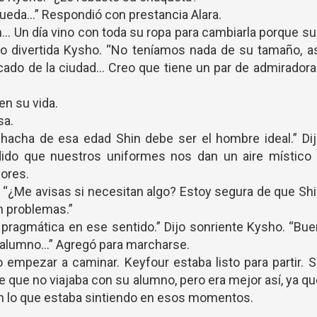
 queda…” Respondió con prestancia Alara.
ón… Un día vino con toda su ropa para cambiarla porque s
ijo divertida Kysho. “No teníamos nada de su tamaño, a
ado de la ciudad… Creo que tiene un par de admirador
en su vida.
sa.
acha de esa edad Shin debe ser el hombre ideal.” Dij
dido que nuestros uniformes nos dan un aire místico 
lores.
. “¿Me avisas si necesitan algo? Estoy segura de que Sh
n problemas.”
 pragmática en ese sentido.” Dijo sonriente Kysho. “Bu
tu alumno…” Agregó para marcharse.
o empezar a caminar. Keyfour estaba listo para partir. 
 que no viajaba con su alumno, pero era mejor así, ya q
con lo que estaba sintiendo en esos momentos.