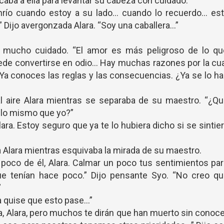
aba a ella para levantar su cabeza con cuidado.
río cuando estoy a su lado… cuando lo recuerdo… est
Dijo avergonzada Alara. “Soy una caballera…”
 mucho cuidado. “El amor es más peligroso de lo qu
ede convertirse en odio… Hay muchas razones por la cu
Ya conoces las reglas y las consecuencias. ¿Ya se lo h
l aire Alara mientras se separaba de su maestro. “¿Q
e lo mismo que yo?”
ara. Estoy seguro que ya te lo hubiera dicho si se sintie
 Alara mientras esquivaba la mirada de su maestro.
 poco de él, Alara. Calmar un poco tus sentimientos pa
que tenían hace poco.” Dijo pensante Syo. “No creo qu
”
a quise que esto pase…”
a, Alara, pero muchos te dirán que han muerto sin conoc