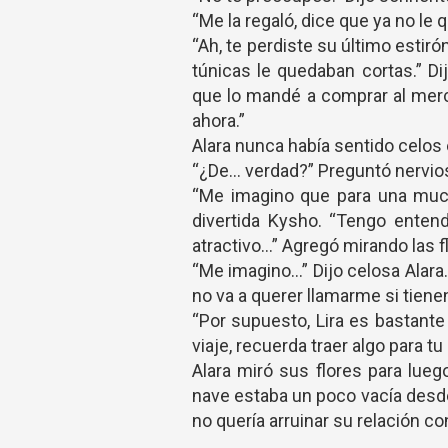
“Me la regaló, dice que ya no le
“Ah, te perdiste su último estir
túnicas le quedaban cortas.” D
que lo mandé a comprar al merc
ahora.”
Alara nunca había sentido celos 
“¿De… verdad?” Preguntó nervio
“Me imagino que para una much
divertida Kysho. “Tengo enten
atractivo…” Agregó mirando las f
“Me imagino…” Dijo celosa Alara
no va a querer llamarme si tiene
“Por supuesto, Lira es bastante
viaje, recuerda traer algo para 
Alara miró sus flores para lueg
nave estaba un poco vacía desde
no quería arruinar su relación 