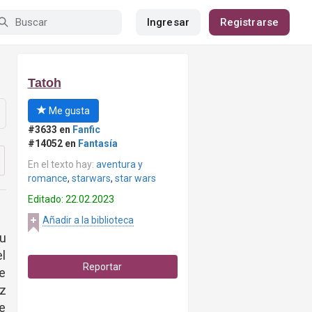
Ingresar
Registrarse
Tatoh
Me gusta
#3633 en
Fanfic
#14052 en
Fantasía
En el texto hay:
aventura y
romance
,
starwars
,
star wars
Editado: 22.02.2023
Añadir a la biblioteca
su
l
Reportar
de
ez
ue