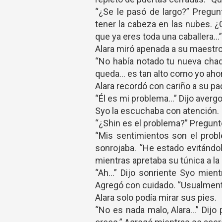
“¿Se le pasó de largo?” Pregunt
tener la cabeza en las nubes. 
que ya eres toda una caballera…”
Alara miró apenada a su maestro
“No había notado tu nueva chaq
queda… es tan alto como yo ahor
Alara recordó con cariño a su p
“Él es mi problema…” Dijo avergo
Syo la escuchaba con atención.
“¿Shin es el problema?” Pregunt
“Mis sentimientos son el prob
sonrojaba. “He estado evitánd
mientras apretaba su túnica a la
“Ah…” Dijo sonriente Syo mien
Agregó con cuidado. “Usualmente
Alara solo podía mirar sus pies.
“No es nada malo, Alara…” Dij