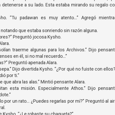
a detenerse a su lado. Esta estaba mirando su regalo c
Kysho. “Tu padawan es muy atento…” Agregó mientra
, notando que estaba sonriendo sin razón alguna.
lores?” Preguntó jocosa Kysho.
lara.
solían traerme algunas para los Archivos.” Dijo pensan
enses en él, si no mal recuerdo…”
cas?” Preguntó apenada Alara.
epa.” Dijo divertida Kysho. “¿Por qué no fuiste con ellos
ó por ti.”
 que abra las alas.” Mintió pensante Alara.
tan esta misión. Especialmente Athos.” Dijo pensant
dote.”
alo por un rato… ¿Puedes regarlas por mí?” Preguntó al ai
al.
te Kysho. “¿Le robaste su chaqueta?”