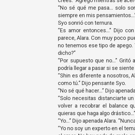
crees.” Agregó mientras se acerc
“No sé qué me pasa… solo son
siempre en mis pensamientos…” 
Syo sonrió con ternura.
“Es amor entonces…” Dijo con
parece, Alara. Con muy poco pu
no tenemos ese tipo de apego. 
dicho?”
“Por supuesto que no…” Gritó a
podría llegar a pasar si se sient
“Shin es diferente a nosotros, Al
como tú.” Dijo pensante Syo.
“No sé qué hacer…” Dijo apenada
“Solo necesitas distanciarte un
volver a recobrar el balance 
quieras que haga algo drástico…
“Yo…” Dijo apenada Alara. “Nunc
“Yo no soy un experto en el tem