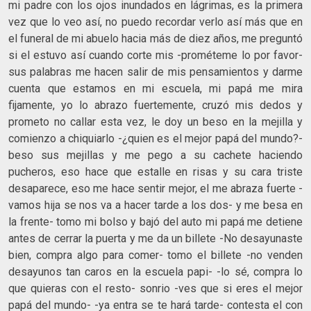
mi padre con los ojos inundados en lágrimas, es la primera
vez que lo veo así, no puedo recordar verlo así más que en
el funeral de mi abuelo hacia más de diez años, me preguntó
si el estuvo así cuando corte mis -prométeme lo por favor-
sus palabras me hacen salir de mis pensamientos y darme
cuenta que estamos en mi escuela, mi papá me mira
fijamente, yo lo abrazo fuertemente, cruzó mis dedos y
prometo no callar esta vez, le doy un beso en la mejilla y
comienzo a chiquiarlo -¿quien es el mejor papá del mundo?-
beso sus mejillas y me pego a su cachete haciendo
pucheros, eso hace que estalle en risas y su cara triste
desaparece, eso me hace sentir mejor, el me abraza fuerte -
vamos hija se nos va a hacer tarde a los dos- y me besa en
la frente- tomo mi bolso y bajó del auto mi papá me detiene
antes de cerrar la puerta y me da un billete -No desayunaste
bien, compra algo para comer- tomo el billete -no venden
desayunos tan caros en la escuela papi- -lo sé, compra lo
que quieras con el resto- sonrio -ves que si eres el mejor
papá del mundo- -ya entra se te hará tarde- contesta el con