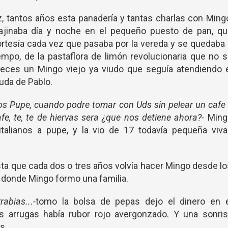
z, tantos años esta panadería y tantas charlas con Ming
ajinaba día y noche en el pequeño puesto de pan, qu
ortesía cada vez que pasaba por la vereda y se quedaba
empo, de la pastaflora de limón revolucionaria que no 
veces un Mingo viejo ya viudo que seguía atendiendo 
uda de Pablo.
años Pupe, cuando podre tomar con Uds sin pelear un cafe
fe, te, te de hiervas sera ¿que nos detiene ahora?-
Ming
talianos a pupe, y la vio de 17 todavía pequeña viva
ta que cada dos o tres años volvía hacer Mingo desde l
 donde Mingo formo una familia.
abias...-
tomo la bolsa de pepas dejo el dinero en e
as arrugas había rubor rojo avergonzado. Y una sonri
s.