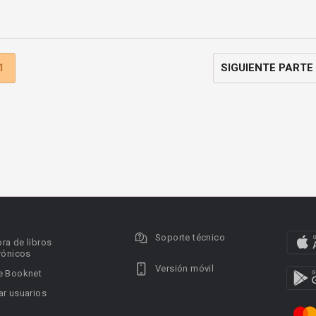
1
SIGUIENTE PARTE
Soporte técnico
ra de libros
rónicos
Versión móvil
e Booknet
r usuarios