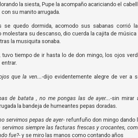
lorando la siesta, Pupe la acompaño acariciando el cabel
s con su manito arrugada.
s se quedo dormida, acomodo sus sabanas corrió la
no molestara su descanso, dio cuerda la cajita de música
tras la musiquita sonaba.
 tuvo tiempo de ir hasta lo de don mingo, los ojos ver
 entrar.
jos que la ven...-
dijo evidentemente alegre de ver a s
as de batata , no me pongas las de ayer...-
sin mirar 
rugada la bandeja de humeantes pepas doradas.
 no servimos pepas de ayer-
refunfuño don mingo dando l
a servimos siempre las facturas frescas y crocantes, co
ndo fue?-
y se miro las manos como contando años