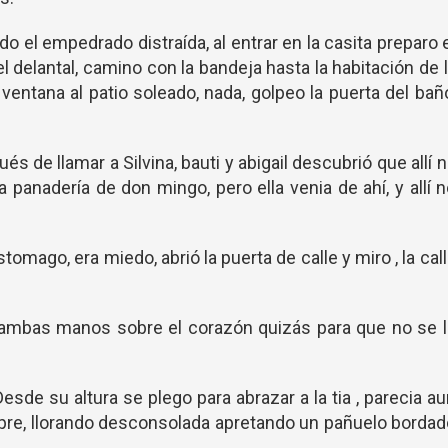
 el empedrado distraída, al entrar en la casita preparo 
l delantal, camino con la bandeja hasta la habitación de 
a ventana al patio soleado, nada, golpeo la puerta del bañ
 de llamar a Silvina, bauti y abigail descubrió que allí 
a panadería de don mingo, pero ella venia de ahí, y allí 
tomago, era miedo, abrió la puerta de calle y miro , la cal
do ambas manos sobre el corazón quizás para que no se 
esde su altura se plego para abrazar a la tia , parecia a
pre, llorando desconsolada apretando un pañuelo borda