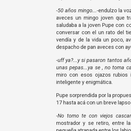
-50 años mingo...-
endulzo la vo
aveces un mingo joven que tr
saludaba a la joven Pupe con c
conversar con el un rato del ti
vendía y de la vida un poco, a
despacho de pan aveces con ay
-uff ya?...y si pasaron tantos 
unas pepas...ya se , no toma ca
miro con esos ojazos rubios i
inteligente y enigmática.
Pupe sorprendida por la propues
17 hasta acá con un breve lapso
-No tomo te con viejos cascarr
mostrador y se retiro, entre l
pequeña atrapada entre los labio