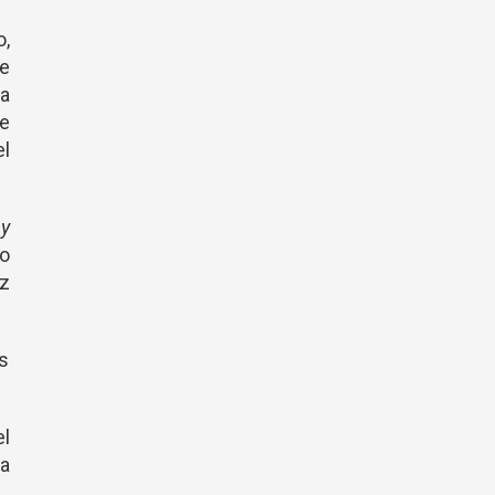
o,
e
 a
se
el
 y
o
z
os
l
sa