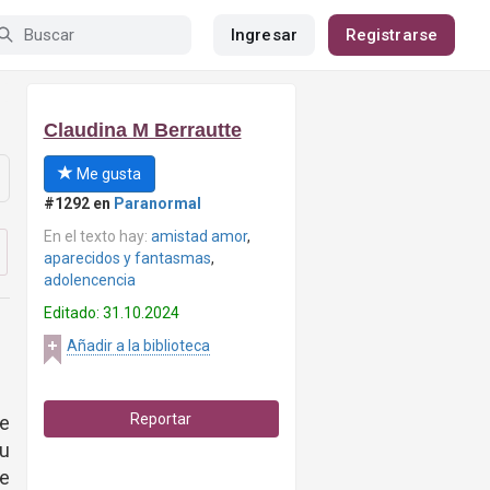
Ingresar
Registrarse
Claudina M Berrautte
Me gusta
#1292 en
Paranormal
En el texto hay:
amistad amor
,
aparecidos y fantasmas
,
adolencencia
Editado: 31.10.2024
Añadir a la biblioteca
Reportar
e
su
e