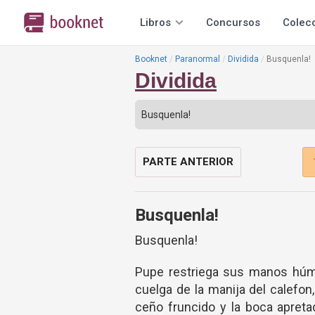
Libros
Concursos
Colec
Booknet
Paranormal
Dividida
Busquenla!
Dividida
PARTE ANTERIOR
Busquenla!
Busquenla!
Pupe restriega sus manos húme
cuelga de la manija del calefo
ceño fruncido y la boca apret