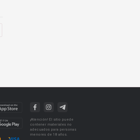
¡Atención! El sitio puede
contener materiales no
adecuados para personas
menores de 18 años.