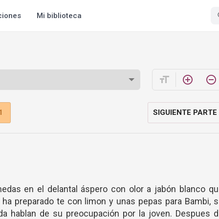
ciones
Mi biblioteca
format_size
add_circle_outline
remove_circle_outline
1
SIGUIENTE PARTE
das en el delantal áspero con olor a jabón blanco qu
n, ha preparado te con limon y unas pepas para Bambi, 
ada hablan de su preocupación por la joven. Despues d