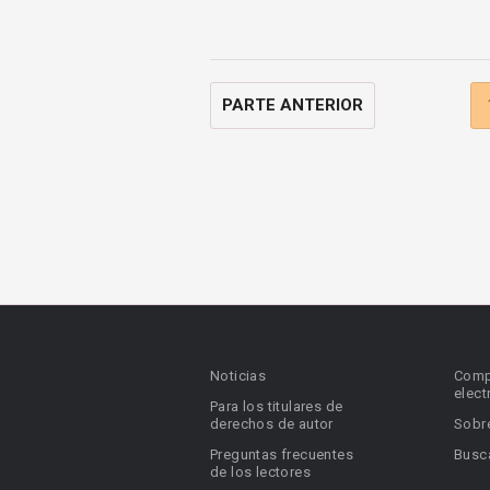
PARTE ANTERIOR
Noticias
Comp
elect
Para los titulares de
derechos de autor
Sobr
Preguntas frecuentes
Busca
de los lectores