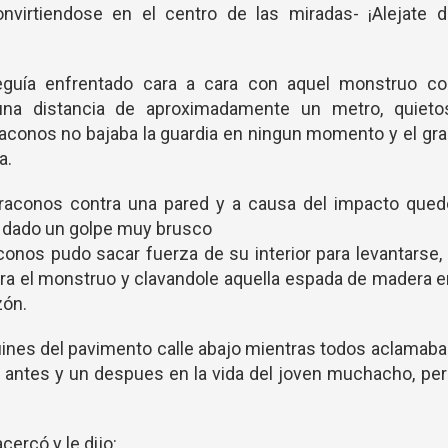
rtiendose en el centro de las miradas- ¡Alejate d
guía enfrentado cara a cara con aquel monstruo co
na distancia de aproximadamente un metro, quietos
raconos no bajaba la guardia en ningun momento y el gr
a.
aconos contra una pared y a causa del impacto qued
ía dado un golpe muy brusco
aconos pudo sacar fuerza de su interior para levantarse,
ntra el monstruo y clavandole aquella espada de madera 
zón.
uines del pavimento calle abajo mientras todos aclamab
n antes y un despues en la vida del joven muchacho, pe
cercó y le dijo: