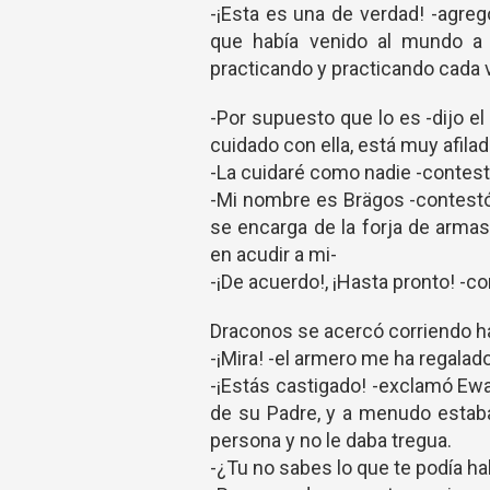
-¡Esta es una de verdad! -agreg
que había venido al mundo a 
practicando y practicando cada 
-Por supuesto que lo es -dijo 
cuidado con ella, está muy afilad
-La cuidaré como nadie -contes
-Mi nombre es Brägos -contestó 
se encarga de la forja de armas
en acudir a mi-
-¡De acuerdo!, ¡Hasta pronto! -c
Draconos se acercó corriendo hac
-¡Mira! -el armero me ha regalad
-¡Estás castigado! -exclamó Ew
de su Padre, y a menudo estab
persona y no le daba tregua.
-¿Tu no sabes lo que te podía h