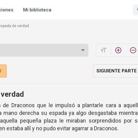
ciones
Mi biblioteca
 espada de verdad
format_size
add_circle_outline
remove_circle_outline
1
SIGUIENTE PARTE
 verdad
 de Draconos que le impulsó a plantarle cara a aquel
 la mano derecha su espada ya algo desgastaba mientr
 aquella pequeña plaza le miraban sorprendidos por s
n estaba allí y no pudo evitar agarrar a Draconos.