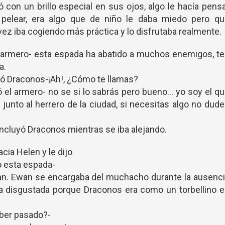
ó con un brillo especial en sus ojos, algo le hacía pens
pelear, era algo que de niño le daba miedo pero qu
vez iba cogiendo más práctica y lo disfrutaba realmente.
el armero- esta espada ha abatido a muchos enemigos, t
a.
tó Draconos-¡Ah!, ¿Cómo te llamas?
el armero- no se si lo sabrás pero bueno... yo soy el q
 junto al herrero de la ciudad, si necesitas algo no dud
oncluyó Draconos mientras se iba alejando.
ia Helen y le dijo
o esta espada-
an. Ewan se encargaba del muchacho durante la ausenc
a disgustada porque Draconos era como un torbellino e
aber pasado?-