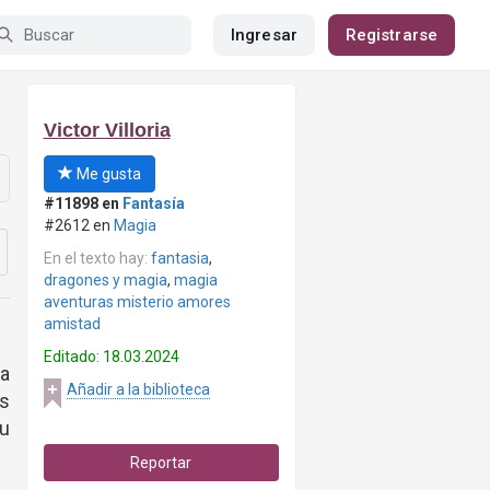
Ingresar
Registrarse
Victor Villoria
Me gusta
#11898 en
Fantasía
#2612 en
Magia
En el texto hay:
fantasia
,
dragones y magia
,
magia
aventuras misterio amores
amistad
Editado: 18.03.2024
la
Añadir a la biblioteca
as
u
Reportar