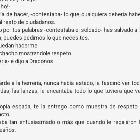
ho!-
 de hacer, -contestaba- lo que cualquiera deberia hab
l resto de ciudadanos.
r tus palabras -contestaba el soldado- has salvado a 
a, puedes pedirnos lo que necesites.
puedan hacerme
muchacho mostrandole respeto
ría-le dijo a Draconos
de a la herrería, nunca había estado, le fascinó ver to
adas, las lanzas, le encantaba todo lo que tuviera que v
propia espada, te la entrego como muestra de respeto
acto.
taba tan entusiasmado o más que cuando le regalaron l
leaños.