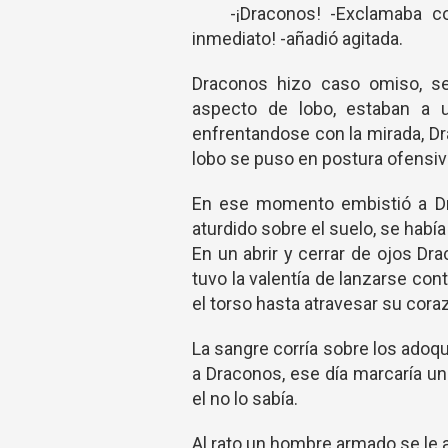
-¡Draconos! -Exclamaba convi
inmediato! -añadió agitada.
Draconos hizo caso omiso, se
aspecto de lobo, estaban a u
enfrentandose con la mirada, D
lobo se puso en postura ofensiv
En ese momento embistió a Dr
aturdido sobre el suelo, se hab
En un abrir y cerrar de ojos Dr
tuvo la valentía de lanzarse co
el torso hasta atravesar su cora
La sangre corría sobre los adoq
a Draconos, ese día marcaría u
el no lo sabía.
Al rato un hombre armado se le a