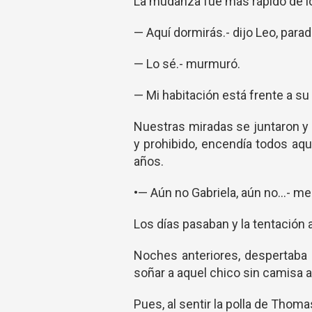
La mudanza fue más rápido de l
— Aquí dormirás.- dijo Leo, para
— Lo sé.- murmuró.
— Mi habitación está frente a su 
Nuestras miradas se juntaron y m
y prohibido, encendía todos aq
años.
•— Aún no Gabriela, aún no…- me
Los días pasaban y la tentació
Noches anteriores, despertaba 
soñar a aquel chico sin camisa 
Pues, al sentir la polla de Thoma