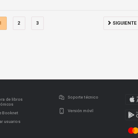
1
2
3
SIGUIENTE
Soporte técnico
ra de libros
rónicos
Versión móvil
e Booknet
r usuarios