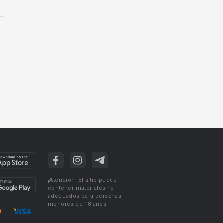
¡Atención! El sitio puede
contener materiales no
adecuados para personas
menores de 18 años.