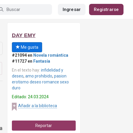
Ingresar
Registrarse
DAY EMY
Me gusta
#21094 en
Novela romántica
#11727 en
Fantasía
En el texto hay:
infidelidad y
deseo
,
amo prohibido
,
pasion
erotismo deseo romance sexo
duro
Editado: 24.03.2024
Añadir a la biblioteca
Reportar
a