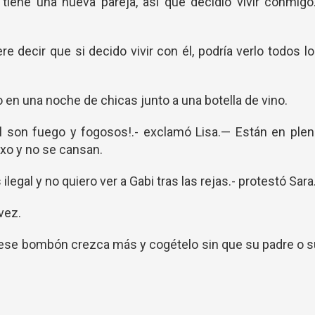
iene una nueva pareja, así que decidió vivir conmigo
re decir que si decido vivir con él, podría verlo todos l
en una noche de chicas junto a una botella de vino.
l son fuego y fogosos!.- exclamó Lisa.— Están en ple
xo y no se cansan.
legal y no quiero ver a Gabi tras las rejas.- protestó Sara
vez.
e ese bombón crezca más y cogételo sin que su padre o 