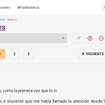
ciones
Mi biblioteca
ones
Ninfa II
es
format_size
add_circle_outline
remove_circle_outline
1
2
3
SIGUIENTE
 como la primera vez que lo vi.
 e inocente que me había llamado la atención desde l