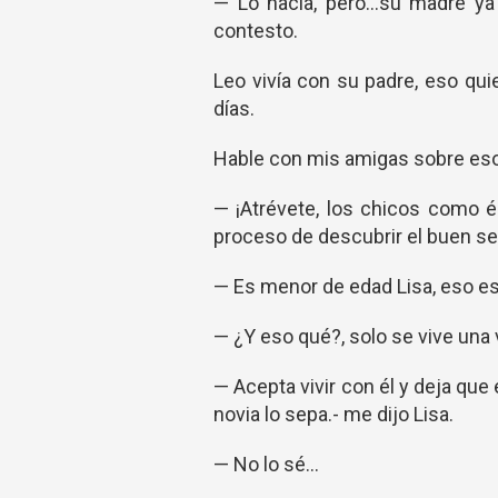
— Lo hacía, pero…su madre ya t
contesto.
Leo vivía con su padre, eso quie
días.
Hable con mis amigas sobre eso 
— ¡Atrévete, los chicos como é
proceso de descubrir el buen se
— Es menor de edad Lisa, eso es i
— ¿Y eso qué?, solo se vive una 
— Acepta vivir con él y deja qu
novia lo sepa.- me dijo Lisa.
— No lo sé…