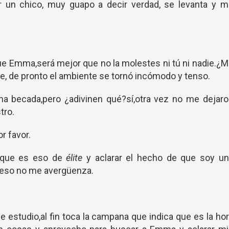
 un chico, muy guapo a decir verdad, se levanta y m
 que Emma,será mejor que no la molestes ni tú ni nadie.¿
, de pronto el ambiente se tornó incómodo y tenso.
 una becada,pero ¿adivinen qué?sí,otra vez no me dejar
tro.
r favor.
 que es eso de
élite
y aclarar el hecho de que soy un
 eso no me avergüenza.
 estudio,al fin toca la campana que indica que es la ho