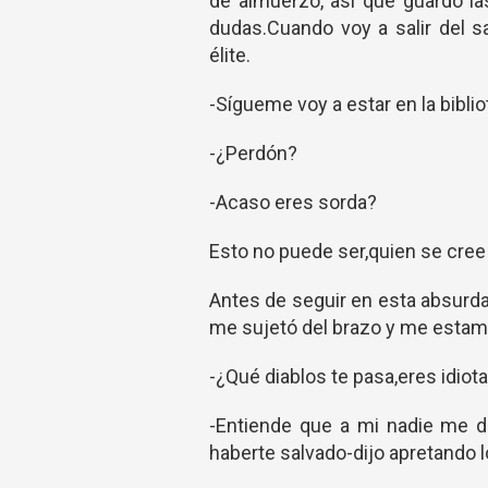
de almuerzo, así que guardo l
dudas.Cuando voy a salir del s
élite.
-Sígueme voy a estar en la biblio
-¿Perdón?
-Acaso eres sorda?
Esto no puede ser,quien se cree 
Antes de seguir en esta absurda
me sujetó del brazo y me estamp
-¿Qué diablos te pasa,eres idiot
-Entiende que a mi nadie me de
haberte salvado-dijo apretando l