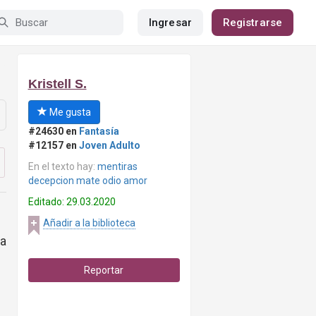
Ingresar
Registrarse
Kristell S.
Me gusta
#24630 en
Fantasía
#12157 en
Joven Adulto
En el texto hay:
mentiras
decepcion mate odio amor
Editado: 29.03.2020
Añadir a la biblioteca
ca
Reportar