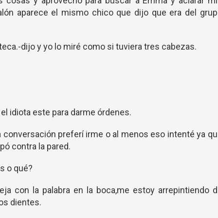
as cosas y aprovecho para buscar a Emma y aclarar mi
alón aparece el mismo chico que dijo que era del gru
teca.-dijo y yo lo miré como si tuviera tres cabezas.
el idiota este para darme órdenes.
 conversación preferí irme o al menos eso intenté ya q
ó contra la pared.
as o qué?
ja con la palabra en la boca,me estoy arrepintiendo 
os dientes.