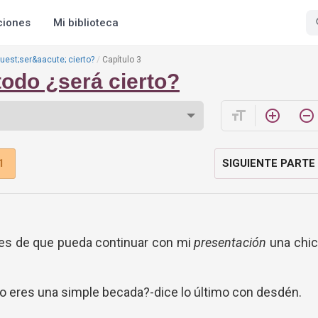
ciones
Mi biblioteca
uest;ser&aacute; cierto?
Capítulo 3
todo ¿será cierto?
format_size
add_circle_outline
remove_circle_outline
1
SIGUIENTE PARTE
ntes de que pueda continuar con mi
presentación
una chi
olo eres una simple becada?-dice lo último con desdén.