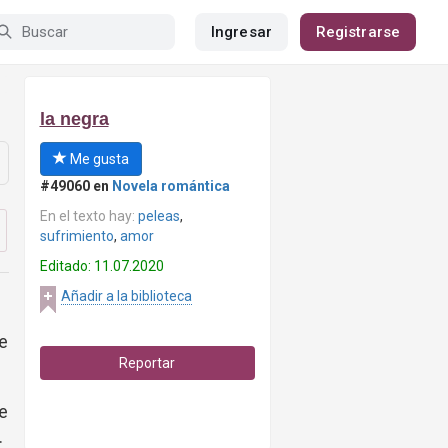
Ingresar
Registrarse
la negra
Me gusta
#49060 en
Novela romántica
En el texto hay:
peleas
,
sufrimiento
,
amor
Editado: 11.07.2020
Añadir a la biblioteca
ue
Reportar
te
.