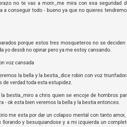
brazo no te vas a morir_me mira con esa seguridad d
va a conseguir todo - bueno ya que no quieres tendrem
parados porque estos tres mosqueteros no se deciden 
da yo desidi no opinar pero ya me estoy cansando.
con voz cansada
remos la bella y la bestia_dice robin con voz triunfador
es de verdad toda esta estupidez.
 y la bestia_miro a chris quien se encoje de hombros pa
 - ok esta bien veremos la bella y la bestia entonces.
irio me esta por dar un colapso mental con tanto amor,
s llorando y besuquiandose y a mi izquierda un comple