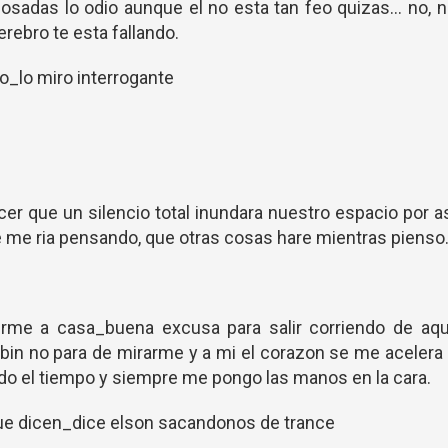
bosadas lo odio aunque el no esta tan feo quizas... no, 
erebro te esta fallando.
o_lo miro interrogante
cer que un silencio total inundara nuestro espacio por a
e me ria pensando, que otras cosas hare mientras pienso
irme a casa_buena excusa para salir corriendo de aqu
obin no para de mirarme y a mi el corazon se me acelera
do el tiempo y siempre me pongo las manos en la cara.
ue dicen_dice elson sacandonos de trance