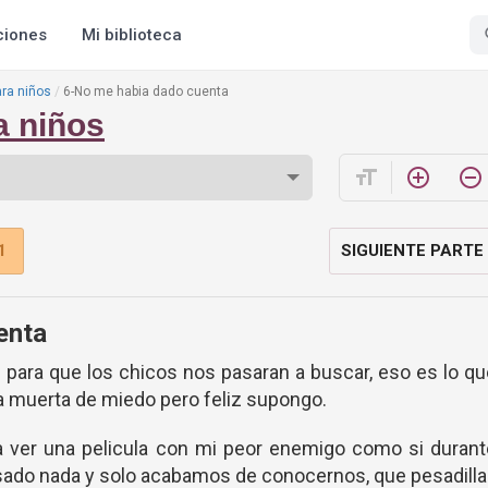
ciones
Mi biblioteca
ara niños
6-No me habia dado cuenta
a niños
format_size
add_circle_outline
remove_circle_outline
1
SIGUIENTE PARTE
enta
s para que los chicos nos pasaran a buscar, eso es lo q
a muerta de miedo pero feliz supongo.
r a ver una pelicula con mi peor enemigo como si duran
sado nada y solo acabamos de conocernos, que pesadilla