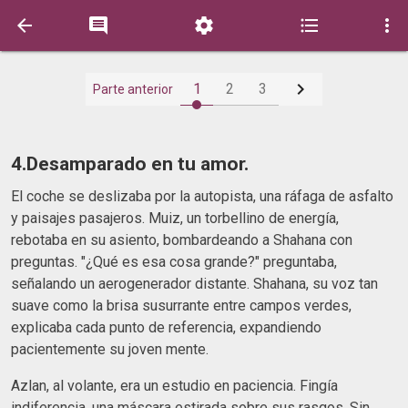






1
2
3
Parte anterior
4.Desamparado en tu amor.
El coche se deslizaba por la autopista, una ráfaga de asfalto
y paisajes pasajeros. Muiz, un torbellino de energía,
rebotaba en su asiento, bombardeando a Shahana con
preguntas. "¿Qué es esa cosa grande?" preguntaba,
señalando un aerogenerador distante. Shahana, su voz tan
suave como la brisa susurrante entre campos verdes,
explicaba cada punto de referencia, expandiendo
pacientemente su joven mente.
Azlan, al volante, era un estudio en paciencia. Fingía
indiferencia, una máscara estirada sobre sus rasgos. Sin