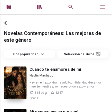


Novelas Сontemporáneas: Las mejores de
este género
Por popularidad
Selección de libros
Cuando te enamores de mí
Naulis Machado
Hay en el texto:
drama adulto, infidelidad desamor
muerte mentiras, romaceerotico sexo y amor
115 pág.
1247
Gratis
Mi esposo nunca me amó