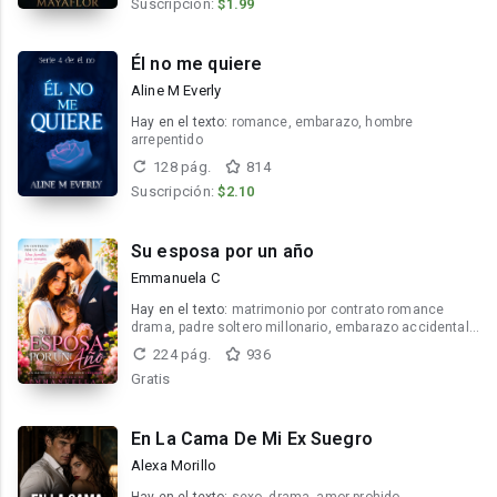
Suscripción:
$1.99
Él no me quiere
Aline M Everly
Hay en el texto:
romance, embarazo, hombre
arrepentido
128 pág.
814
Suscripción:
$2.10
Su esposa por un año
Emmanuela C
Hay en el texto:
matrimonio por contrato romance
drama, padre soltero millonario, embarazo accidental
y secretos
224 pág.
936
Gratis
En La Cama De Mi Ex Suegro
Alexa Morillo