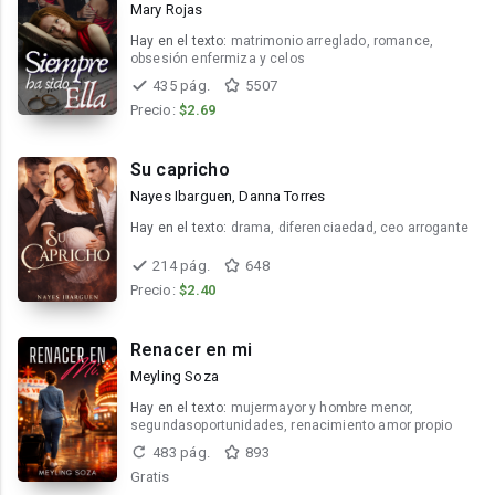
Mary Rojas
Hay en el texto:
matrimonio arreglado, romance,
obsesión enfermiza y celos
435 pág.
5507
Precio:
$2.69
Su capricho
Nayes Ibarguen, Danna Torres
Hay en el texto:
drama, diferenciaedad, ceo arrogante
214 pág.
648
Precio:
$2.40
Renacer en mi
Meyling Soza
Hay en el texto:
mujermayor y hombre menor,
segundasoportunidades, renacimiento amor propio
483 pág.
893
Gratis