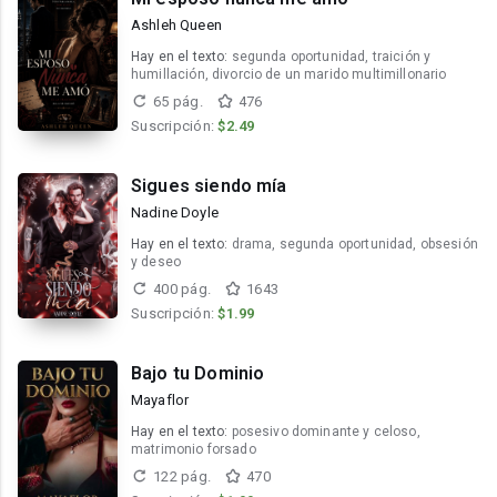
Ashleh Queen
Hay en el texto:
segunda oportunidad, traición y
humillación, divorcio de un marido multimillonario
65 pág.
476
Suscripción:
$2.49
Sigues siendo mía
Nadine Doyle
Hay en el texto:
drama, segunda oportunidad, obsesión
y deseo
400 pág.
1643
Suscripción:
$1.99
Bajo tu Dominio
Mayaflor
Hay en el texto:
posesivo dominante y celoso,
matrimonio forsado
122 pág.
470