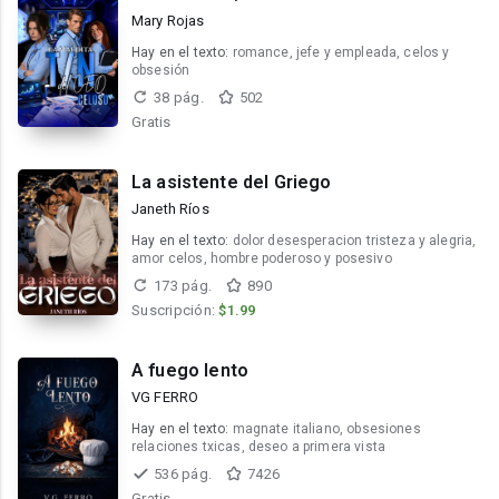
Mary Rojas
Hay en el texto:
romance, jefe y empleada, celos y
obsesión
38 pág.
502
Gratis
La asistente del Griego
Janeth Ríos
Hay en el texto:
dolor desesperacion tristeza y alegria,
amor celos, hombre poderoso y posesivo
173 pág.
890
Suscripción:
$1.99
A fuego lento
VG FERRO
Hay en el texto:
magnate italiano, obsesiones
relaciones txicas, deseo a primera vista
536 pág.
7426
Gratis