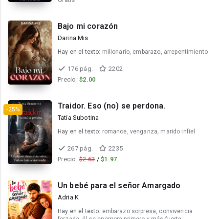
Bajo mi corazón
Darina Mis
Hay en el texto:
millonario, embarazo, arrepentimiento
176 pág.
2202
Precio:
$2.00
Traidor. Eso (no) se perdona.
-25%
Tatía Subotina
Hay en el texto:
romance, venganza, marido infiel
267 pág.
2235
Precio:
$2.63
/
$1.97
Un bebé para el señor Amargado
Adria K
Hay en el texto:
embarazo sorpresa, convivencia