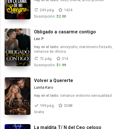
Hay en el texto:
sexo, drama, amor prohido
243 pág.
1424
Suscripción:
$2.00
Obligado a casarme contigo
Leo P
Hay en el texto:
amoryodio, matrimonio forzado,
romance de oficina
72 pág.
314
Suscripción:
$1.99
Volver a Quererte
Lunita Karo
Hay en el texto:
romance erotismo sensualidad
199 pág.
3288
Gratis
La maldita T/ N del Ceo celoso