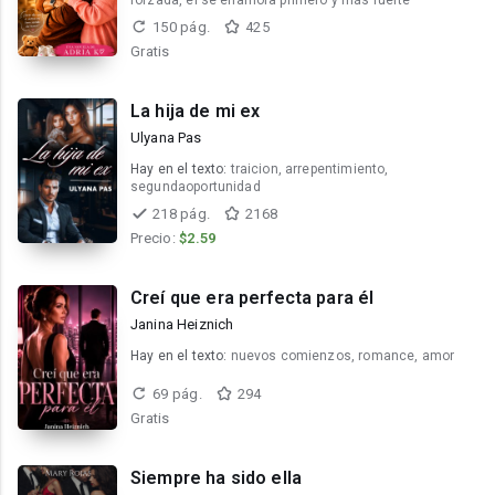
forzada, él se enamora primero y más fuerte
150 pág.
425
Gratis
La hija de mi ex
Ulyana Pas
Hay en el texto:
traicion, arrepentimiento,
segundaoportunidad
218 pág.
2168
Precio:
$2.59
Creí que era perfecta para él
Janina Heiznich
Hay en el texto:
nuevos comienzos, romance, amor
69 pág.
294
Gratis
Siempre ha sido ella