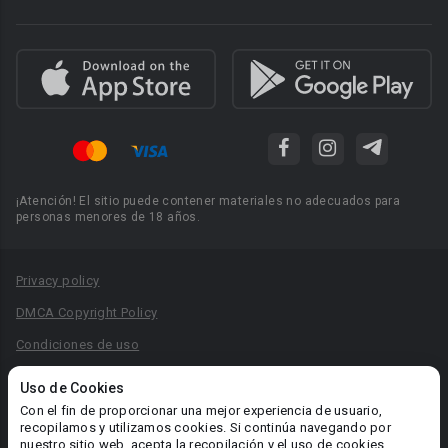
¡Atención! El sitio puede contener materiales no adecuados para
personas menores de 18 años.
Privacy policy
DMCA Copyright Policy
Condiciones de uso
Acuerdo de Privacidad
Uso de Cookies
Reglas para la publicación de libros
Con el fin de proporcionar una mejor experiencia de usuario,
recopilamos y utilizamos cookies. Si continúa navegando por
Área RR.PP.: pr@booknet.com
nuestro sitio web, acepta la recopilación y el uso de cookies.