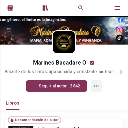


Marines Bacadare O
Amante de los libros, apasionada y constante. ✒️ Escritora de novela negra contemporánea y romance. En mis historias hay silencios que gritan, traumas que marcan… y romances que queman lento. Autora de La muda del mafioso. Si te gustan las emociones intensas y las historias oscuras con alma, quédate conmigo.
Seguir al autor · 2 842
Libros
Recomendación de autor