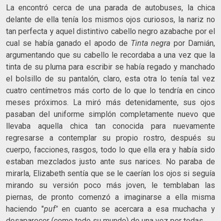
La encontró cerca de una parada de autobuses, la chica
delante de ella tenía los mismos ojos curiosos, la nariz no
tan perfecta y aquel distintivo cabello negro azabache por el
cual se había ganado el apodo de
Tinta negra
por Damián,
argumentando que su cabello le recordaba a una vez que la
tinta de su pluma para escribir se había regado y manchado
el bolsillo de su pantalón, claro, esta otra lo tenía tal vez
cuatro centímetros más corto de lo que lo tendría en cinco
meses próximos. La miró más detenidamente, sus ojos
pasaban del uniforme simplón completamente nuevo que
llevaba aquella chica tan conocida para nuevamente
regresarse a contemplar su propio rostro, después su
cuerpo, facciones, rasgos, todo lo que ella era y había sido
estaban mezclados justo ante sus narices. No paraba de
mirarla, Elizabeth sentía que se le caerían los ojos si seguía
mirando su versión poco más joven, le temblaban las
piernas, de pronto comenzó a imaginarse a ella misma
haciendo "
puf"
en cuanto se acercara a esa muchacha y
desaparecer (como todo su mundo) de una vez por todas.