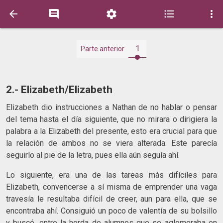





1
Parte anterior
2.- Elizabeth/Elizabeth
Elizabeth dio instrucciones a Nathan de no hablar o pensar
del tema hasta el día siguiente, que no mirara o dirigiera la
palabra a la Elizabeth del presente, esto era crucial para que
la relación de ambos no se viera alterada. Este parecía
seguirlo al pie de la letra, pues ella aún seguía ahí.
Lo siguiente, era una de las tareas más difíciles para
Elizabeth, convencerse a sí misma de emprender una vaga
travesía le resultaba difícil de creer, aun para ella, que se
encontraba ahí. Consiguió un poco de valentía de su bolsillo
y buscó, entre la horda de alumnos que se aglomeraba en