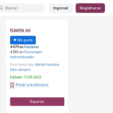
Ingresar
Registrarse
Kaarla so
Me gusta
#479 en
Fantasía
#285 en
Personajes
sobrenaturales
En el texto hay:
híbrido hombre-
lobo vampiro
Editado: 13.05.2023
Añadir a la biblioteca
Reportar