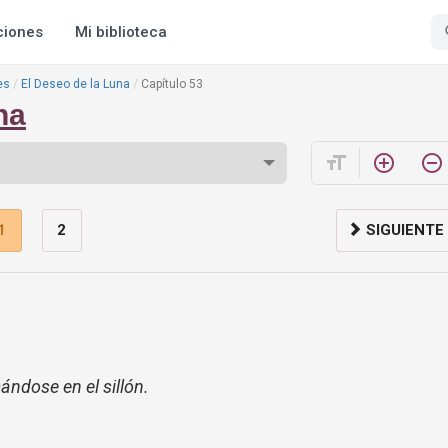
ciones
Mi biblioteca
es
El Deseo de la Luna
Capítulo 53
na
format_size
add_circle_outline
remove_circle_outline
1
2
SIGUIENTE
ándose en el sillón.