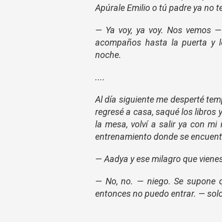
Apúrale Emilio o tú padre ya no t
— Ya voy, ya voy. Nos vemos —
acompaños hasta la puerta y l
noche.
....
Al día siguiente me desperté temp
regresé a casa, saqué los libros y
la mesa, volví a salir ya con m
entrenamiento donde se encuentr
— Aadya y ese milagro que vienes
— No, no. — niego. Se supone q
entonces no puedo entrar. — solo