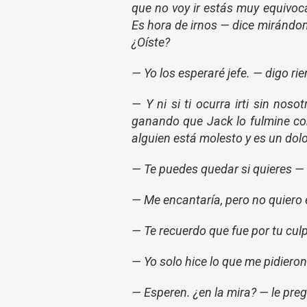
que no voy ir estás muy equivoca
Es hora de irnos — dice mirándom
¿Oíste?
— Yo los esperaré jefe. — digo ri
— Y ni si ti ocurra irti sin no
ganando que Jack lo fulmine c
alguien está molesto y es un dol
— Te puedes quedar si quieres —
— Me encantaría, pero no quiero e
— Te recuerdo que fue por tu cu
— Yo solo hice lo que me pidieron
— Esperen. ¿en la mira? — le pre