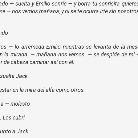
do — suelta y Emilio sonríe — y borra tu sonrisita quiere
e — nos vemos mañana, y ni se te ocurra irte sin nosotro
endo
sotros — lo arremeda Emilio mientras se levanta de la me
on la mirada. — mañana nos vemos. — se despide de mi 
or de cabeza caminar así con él.
 suelta Jack
star en la mira del alfa como otros.
lpa — molesto
. Los cubrí
gunto a Jack