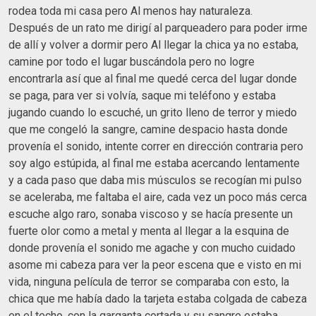
rodea toda mi casa pero Al menos hay naturaleza.
Después de un rato me dirigí al parqueadero para poder irme
de allí y volver a dormir pero Al llegar la chica ya no estaba,
camine por todo el lugar buscándola pero no logre
encontrarla así que al final me quedé cerca del lugar donde
se paga, para ver si volvía, saque mi teléfono y estaba
jugando cuando lo escuché, un grito lleno de terror y miedo
que me congeló la sangre, camine despacio hasta donde
provenía el sonido, intente correr en dirección contraria pero
soy algo estúpida, al final me estaba acercando lentamente
y a cada paso que daba mis músculos se recogían mi pulso
se aceleraba, me faltaba el aire, cada vez un poco más cerca
escuche algo raro, sonaba viscoso y se hacía presente un
fuerte olor como a metal y menta al llegar a la esquina de
donde provenía el sonido me agache y con mucho cuidado
asome mi cabeza para ver la peor escena que e visto en mi
vida, ninguna película de terror se comparaba con esto, la
chica que me había dado la tarjeta estaba colgada de cabeza
en el techo, con la garganta cortada y su sangre estaba