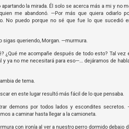
apartando la mirada. Él solo se acerca más a mi y no 
 quien me abandonó. —Por más que quiera odiarlo po
o. No puedo porque no sé que fue lo que sucedió e
o sigas queriendo, Morgan. —murmura.
é? ¿Qué me acompañe después de todo esto? Tal vez é
al y ya no me necesitará para eso—… dejáramos de habl
cambia de tema.
car en este lugar resultó más fácil de lo que pensaba.
trar demons por todos lados y escondites secretos. 
os a caminar hasta llegar a la camioneta.
rmura con ironía al ver a nuestro perro dormido debajo 