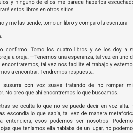
ulos y ninguno de ellos me parece haberlos escuchado
ré estos libros en otros sitios.
o y me las tiende, tomo un libro y comparo la escritura.
.
lo confirmo. Tomo los cuatro libros y se los doy a m
reja a oreja. —Tenemos una esperanza, tal vez en uno 
e encontraremos, tal vez nos facilite el trabajo y estem
amos a encontrar. Tendremos respuesta.
 susurra con voz suave tratando de no romper mi
mor. No creo que ahí encontremos lo que buscamos.
etras se oculta lo que no se puede decir en voz alta.
as escondía lo que sabía, tal vez de manera metafóric
 la entendiera, esos podemos ser nosotros. Podemo
 hojas que teníamos ella hablaba de un lugar, no podem