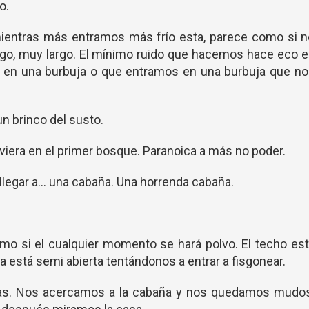
o.
mientras más entramos más frío esta, parece como si 
argo, muy largo. El mínimo ruido que hacemos hace eco 
os en una burbuja o que entramos en una burbuja que n
un brinco del susto.
iera en el primer bosque. Paranoica a más no poder.
egar a… una cabaña. Una horrenda cabaña.
mo si el cualquier momento se hará polvo. El techo es
ta está semi abierta tentándonos a entrar a fisgonear.
s. Nos acercamos a la cabaña y nos quedamos mudos