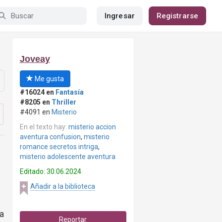
Ingresar
Registrarse
Joveay
Me gusta
#16024 en
Fantasía
#8205 en
Thriller
#4091 en
Misterio
En el texto hay:
misterio accion
aventura confusion
,
misterio
romance secretos intriga
,
misterio adolescente aventura
Editado: 30.06.2024
Añadir a la biblioteca
ha
Reportar