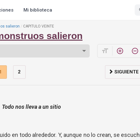
ciones
Mi biblioteca
uos salieron
CAPITULO VEINTE
 monstruos salieron
format_size
add_circle_outline
remove_circle_outline
1
2
SIGUIENTE
Todo nos lleva a un sitio
uido en todo alrededor. Y, aunque no lo crean, se escuc