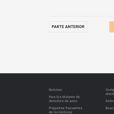
PARTE ANTERIOR
Noticias
Comp
elect
Para los titulares de
derechos de autor
Sobr
Preguntas frecuentes
Busca
de los lectores