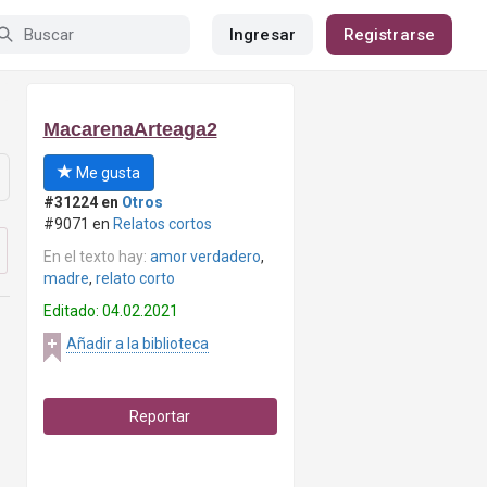
Ingresar
Registrarse
MacarenaArteaga2
Me gusta
#31224 en
Otros
#9071 en
Relatos cortos
En el texto hay:
amor verdadero
,
madre
,
relato corto
Editado: 04.02.2021
Añadir a la biblioteca
Reportar