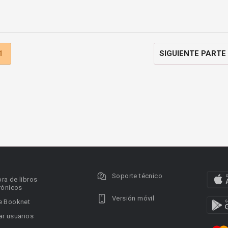
1
SIGUIENTE PARTE
Soporte técnico
ra de libros
rónicos
Versión móvil
e Booknet
r usuarios