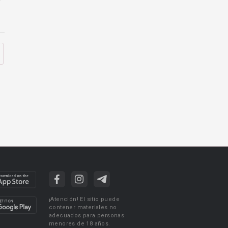
¡Atención! El sitio puede
contener materiales no
adecuados para personas
menores de 18 años.