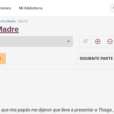
ciones
Mi biblioteca
e Una Madre
Día 15
Madre
format_size
add_circle_outline
remove_circle_outline
1
SIGUIENTE PARTE
 que mis papás me dijeron que lleve a presentar a Thiago ,