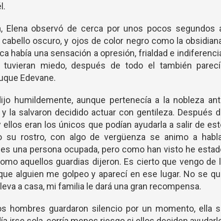
l.
a, Elena observó de cerca por unos pocos segundos a
, cabello oscuro, y ojos de color negro como la obsidian
ca había una sensación a opresión, frialdad e indiferenci
tuvieran miedo, después de todo el también parecí
iduque Edevane.
jo humildemente, aunque pertenecía a la nobleza ant
 la salvaron decidido actuar con gentileza. Después 
 ellos eran los únicos que podían ayudarla a salir de es
o su rostro, con algo de vergüenza se animo a habla
s una persona ocupada, pero como han visto he estad
como aquellos guardias dijeron. Es cierto que vengo de 
que alguien me golpeo y aparecí en ese lugar. No se q
leva a casa, mi familia le dará una gran recompensa.
dos hombres guardaron silencio por un momento, ella s
a irse sola, corría menos riesgo si ellos deciden ayudarl