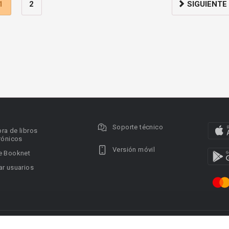
1
2
SIGUIENTE
Soporte técnico
ra de libros
rónicos
Versión móvil
e Booknet
r usuarios
ervados.
Privacy policy
DMCA Copyright Policy
Condi