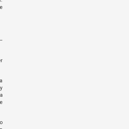
e
—
er
a
 y
ia
ue
no