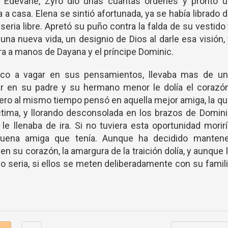
e Edevane, Zyro dio unas cuantas ordenes y pronto u
la a casa. Elena se sintió afortunada, ya se había librado 
seria libre. Apretó su puño contra la falda de su vestido
una nueva vida, un designio de Dios al darle esa visión,
ra a manos de Dayana y el príncipe Dominic.
dico a vagar en sus pensamientos, llevaba mas de un
r en su padre y su hermano menor le dolía el corazón
pero al mismo tiempo pensó en aquella mejor amiga, la q
tima, y llorando desconsolada en los brazos de Domin
 le llenaba de ira. Si no tuviera esta oportunidad morir
uena amiga que tenía. Aunque ha decidido mantene
n su corazón, la amargura de la traición dolía, y aunque 
 lo seria, si ellos se meten deliberadamente con su famil