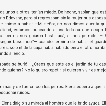
da unos a otros, tenían miedo. De hecho, sabían que es
torio Edevane, pero si regresaban sin la mujer sus cabez
 se animó a hablar —Mi señor, no nos dimos cuenta qu
realidad, estamos buscando a una ladrona que ocupo l
os perros nos guiaron hasta acá, si nos permite…— É
eguir buscando?— cuando termino de hablar el guardi
res, solo el de la capa había hablado pero el otro homb
ando silencio.
spada se burló —¿Crees que este es el jardín de tu ca
do quieras? No lo quiero repetir, si quieren vivir es mej
n más y se fueron con los perros. Elena espero a que l
escuchar ruidos.
lena dirigió su mirada al hombre que le brido ayuda. El