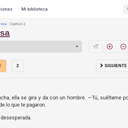
ciones
Mi biblioteca
 rosa
Capitulo 2
osa
format_size
add_circle_outline
remove_circle_outline
1
2
SIGUIENTE
cha, ella se gira y da con un hombre. —Tú, suéltame p
e de lo que te pagaron.
y desesperada.