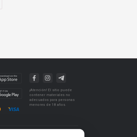
¡Atención! El sitio puede
contener materiales no
adecuados para personas
menores de 18 años.
ciones de uso
Acuerdo de Privacidad