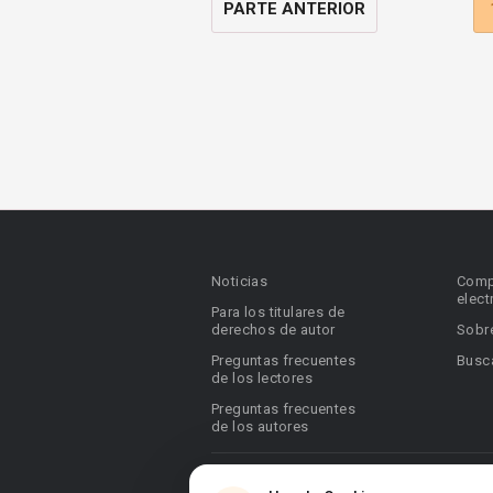
PARTE ANTERIOR
Noticias
Comp
elect
Para los titulares de
derechos de autor
Sobr
Preguntas frecuentes
Busca
de los lectores
Preguntas frecuentes
de los autores
© 2026 Booknet. Todos los derechos res