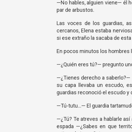
—No hables, alguien viene— él 
par de arbustos.
Las voces de los guardias, a
cercanos, Elena estaba nerviosa
si ese extraño la sacaba de esta
En pocos minutos los hombres l
—¿Quién eres tú?— pregunto un
—¿Tienes derecho a saberlo?— U
su capa llevaba un escudo, es
guardias reconoció el escudo y
—Tú-tutu…— El guardia tartamude
—¿Tú? Te atreves a hablarle as
espada —¿Sabes en que territo