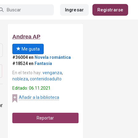
Ingresar
Registrarse
Andrea AP
Me gusta
#36004 en
Novela romántica
#18524 en
Fantasía
En el texto hay:
venganza
,
nobleza
,
contenidoadulto
Editado: 06.11.2021
Añadir a la biblioteca
or
Reportar