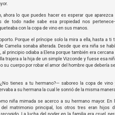
yor.
o, ahora lo que puedes hacer es esperar que aparezca 
s de todo nadie sabe esa propiedad nos pertenece
ueteaba con la copa de vino en sus manos.
rto. Porque el príncipe solo la mira a ella, hasta a ti 
e Camelia sonaba alterada. Desde que era niña se hab
 al principio odiaba a Elena porque también era cercana
la trajera a la hija de un simple Vizconde y fuese esa ni
odo su cuerpo por robar el amor del hombre que debería s
 ¿No tienes a tu hermano?— saboreo la copa de vino 
ervaba a su hermana la cual le sonrió de la misma manera
como niña mimada se acerco a su hermano mayor. En l
 del matrimonio principal, los otros tres eran hijos 
ecogido. La lucha del poder en la familia era cruel, pe