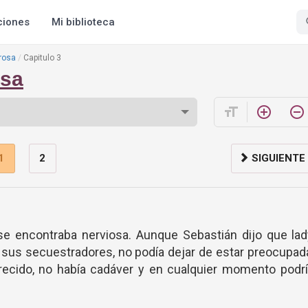
ciones
Mi biblioteca
 rosa
Capitulo 3
osa
format_size
add_circle_outline
remove_circle_outline
1
2
SIGUIENTE
se encontraba nerviosa. Aunque Sebastián dijo que lad
 sus secuestradores, no podía dejar de estar preocupad
ecido, no había cadáver y en cualquier momento podrí