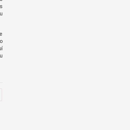
s
u
re
o
í
u