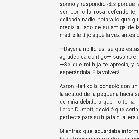
sonrió y respondió ‹‹Es porque 
ser como la rosa defenderte, 
delicada nadie notara lo que g
crecía al lado de su amiga de l
madre le dijo aquella vez antes d
—Dayana no llores, se que esta
agradecida contigo— suspiro e
—Se que mi hija te aprecia, y 
esperándola. Ella volverá…
Aaron Harlikc la consoló con u
la actitud de la pequeña hacia su
de niña debido a que no tenia 
Leron Dumott, decidió que seri
perfecta para su hija la cual era
Mientras que aguardaba inform
hija el mayordomo entro casi co