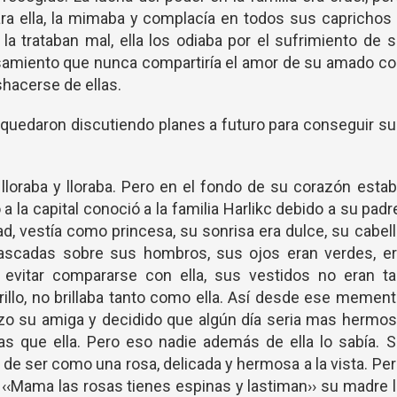
ra ella, la mimaba y complacía en todos sus caprichos
 la trataban mal, ella los odiaba por el sufrimiento de 
ensamiento que nunca compartiría el amor de su amado c
shacerse de ellas.
uedaron discutiendo planes a futuro para conseguir s
 lloraba y lloraba. Pero en el fondo de su corazón esta
 a la capital conoció a la familia Harlikc debido a su padr
ad, vestía como princesa, su sonrisa era dulce, su cabel
 cascadas sobre sus hombros, sus ojos eran verdes, er
vitar compararse con ella, sus vestidos no eran ta
illo, no brillaba tanto como ella. Así desde ese memen
izo su amiga y decidido que algún día seria mas hermo
as que ella. Pero eso nadie además de ella lo sabía. 
a de ser como una rosa, delicada y hermosa a la vista. Pe
‹‹Mama las rosas tienes espinas y lastiman›› su madre 