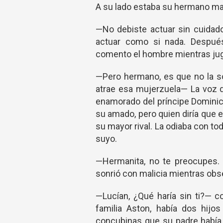
A su lado estaba su hermano ma
—No debiste actuar sin cuidad
actuar como si nada. Despué
comento el hombre mientras jug
—Pero hermano, es que no la sopo
atrae esa mujerzuela— La voz d
enamorado del príncipe Dominic,
su amado, pero quien diría que el
su mayor rival. La odiaba con t
suyo.
—Hermanita, no te preocupes.
sonrió con malicia mientras obs
—Lucían, ¿Qué haría sin ti?— 
familia Aston, había dos hijos
concubinas que su padre había r