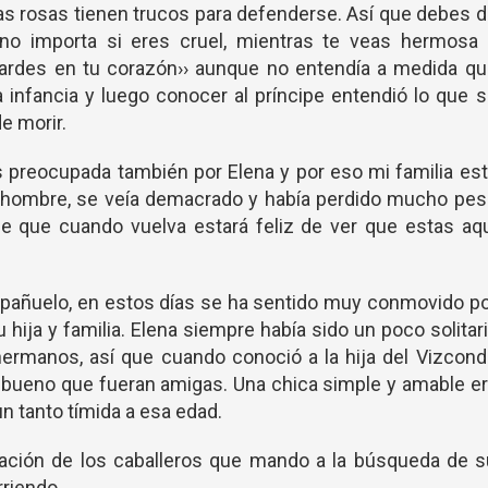
las rosas tienen trucos para defenderse. Así que debes 
no importa si eres cruel, mientras te veas hermosa 
uardes en tu corazón›› aunque no entendía a medida q
a infancia y luego conocer al príncipe entendió lo que 
e morir.
s preocupada también por Elena y por eso mi familia es
l hombre, se veía demacrado y había perdido mucho pes
se que cuando vuelva estará feliz de ver que estas aq
n pañuelo, en estos días se ha sentido muy conmovido p
 hija y familia. Elena siempre había sido un poco solitar
hermanos, así que cuando conoció a la hija del Vizcon
a bueno que fueran amigas. Una chica simple y amable e
 un tanto tímida a esa edad.
ación de los caballeros que mando a la búsqueda de s
rriendo.