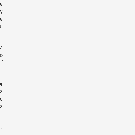
de
y
ue
su
ta
o
uí
or
ia
de
ra
u