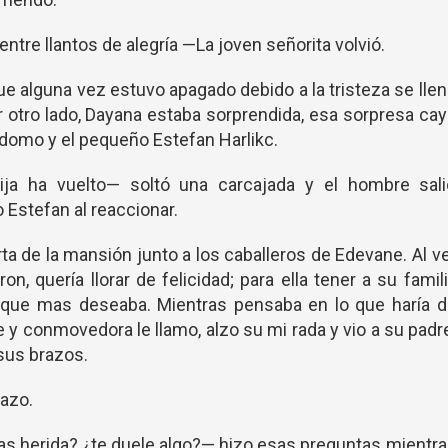
entre llantos de alegría —La joven señorita volvió.
e alguna vez estuvo apagado debido a la tristeza se lle
 por otro lado, Dayana estaba sorprendida, esa sorpresa ca
rdomo y el pequeño Estefan Harlikc.
a ha vuelto— soltó una carcajada y el hombre sali
 Estefan al reaccionar.
rta de la mansión junto a los caballeros de Edevane. Al v
n, quería llorar de felicidad; para ella tener a su famil
lo que mas deseaba. Mientras pensaba en lo que haría 
 y conmovedora le llamo, alzo su mi rada y vio a su padr
 sus brazos.
azo.
as herida? ¿te duele algo?— hizo esas preguntas mientr