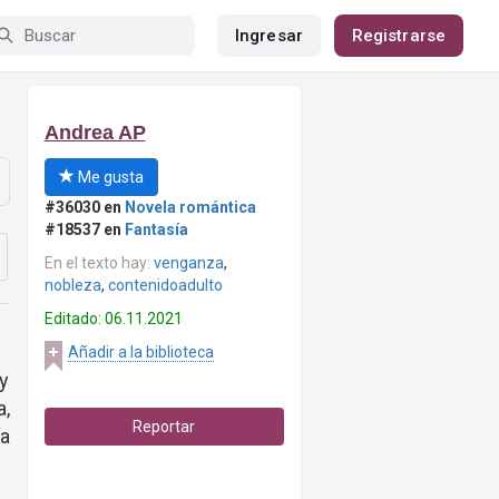
Ingresar
Registrarse
Andrea AP
Me gusta
#36030 en
Novela romántica
#18537 en
Fantasía
En el texto hay:
venganza
,
nobleza
,
contenidoadulto
Editado: 06.11.2021
Añadir a la biblioteca
y
a,
Reportar
a