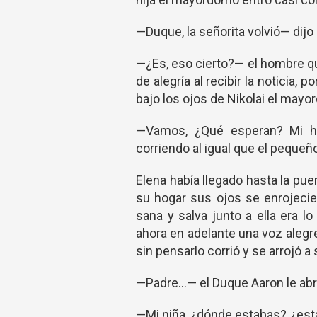
—Duque, la señorita volvió— dijo 
—¿Es, eso cierto?— el hombre qu
de alegría al recibir la noticia,
bajo los ojos de Nikolai el mayo
—Vamos, ¿Qué esperan? Mi hij
corriendo al igual que el pequeño
Elena había llegado hasta la pue
su hogar sus ojos se enrojeciero
sana y salva junto a ella era 
ahora en adelante una voz alegre
sin pensarlo corrió y se arrojó a
—Padre…— el Duque Aaron le abr
—Mi niña, ¿dónde estabas? ¿est