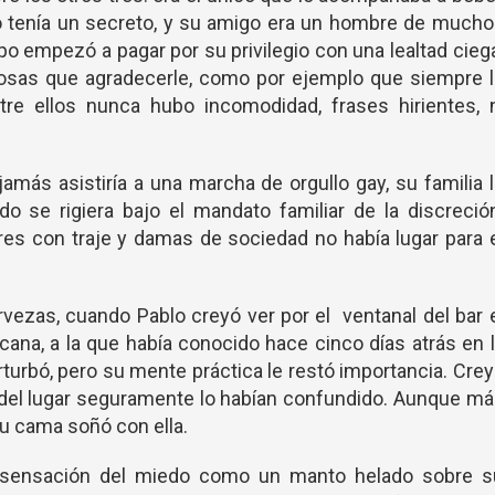
o tenía un secreto, y su amigo era un hombre de much
po empezó a pagar por su privilegio con una lealtad cieg
osas que agradecerle, como por ejemplo que siempre l
ntre ellos nunca hubo incomodidad, frases hirientes, 
más asistiría a una marcha de orgullo gay, su familia 
 se rigiera bajo el mandato familiar de la discreció
s con traje y damas de sociedad no había lugar para 
rvezas, cuando Pablo creyó ver por el ventanal del bar 
cana, a la que había conocido hace cinco días atrás en 
erturbó, pero su mente práctica le restó importancia. Cre
s del lugar seguramente lo habían confundido. Aunque m
u cama soñó con ella.
 sensación del miedo como un manto helado sobre s