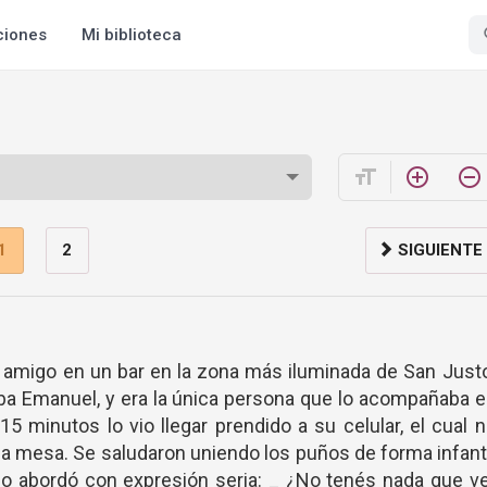
ciones
Mi biblioteca
format_size
add_circle_outline
remove_circle_outline
1
2
SIGUIENTE
 amigo en un bar en la zona más iluminada de San Just
ba Emanuel, y era la única persona que lo acompañaba 
15 minutos lo vio llegar prendido a su celular, el cual 
la mesa. Se saludaron uniendo los puños de forma infant
lo abordó con expresión seria: _ ¿No tenés nada que v