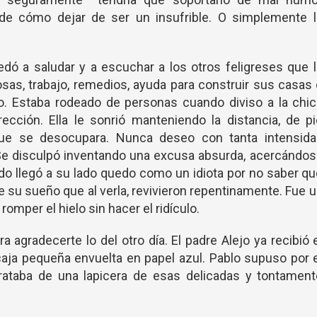
de cómo dejar de ser un insufrible. O simplemente l
edó a saludar y a escuchar a los otros feligreses que 
sas, trabajo, remedios, ayuda para construir sus casas
do. Estaba rodeado de personas cuando diviso a la chi
cción. Ella le sonrió manteniendo la distancia, de pi
ue se desocupara. Nunca deseo con tanta intensida
 Se disculpó inventando una excusa absurda, acercándo
do llegó a su lado quedo como un idiota por no saber q
e su sueño que al verla, revivieron repentinamente. Fue 
romper el hielo sin hacer el ridículo.
a agradecerte lo del otro día. El padre Alejo ya recibió 
caja pequeña envuelta en papel azul. Pablo supuso por 
ataba de una lapicera de esas delicadas y tontament