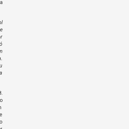
a
ol
de
or
tó
n
a.
u
ta
8.
no
un
ue
 o
r