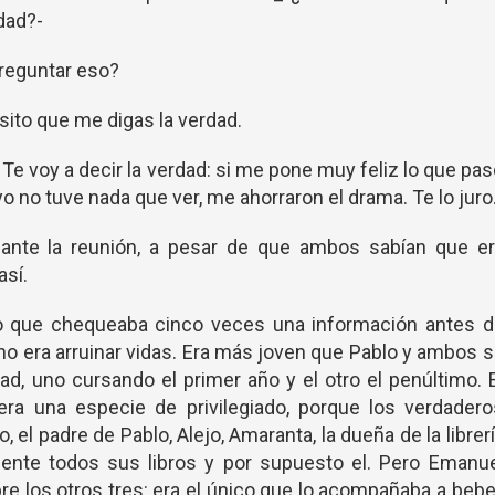
dad?-
reguntar eso?
sito que me digas la verdad.
 Te voy a decir la verdad: si me pone muy feliz lo que pa
o no tuve nada que ver, me ahorraron el drama. Te lo juro
ante la reunión, a pesar de que ambos sabían que er
así.
ipo que chequeaba cinco veces una información antes d
l no era arruinar vidas. Era más joven que Pablo y ambos 
ad, uno cursando el primer año y el otro el penúltimo. 
era una especie de privilegiado, porque los verdadero
 el padre de Pablo, Alejo, Amaranta, la dueña de la librer
nte todos sus libros y por supuesto el. Pero Emanue
re los otros tres: era el único que lo acompañaba a bebe