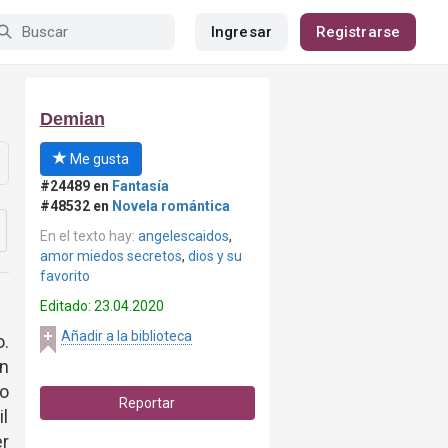
Ingresar
Registrarse
Demian
Me gusta
#24489 en
Fantasía
#48532 en
Novela romántica
En el texto hay:
angelescaidos
,
amor miedos secretos
,
dios y su
favorito
Editado: 23.04.2020
Añadir a la biblioteca
o.
en
no
Reportar
il
er