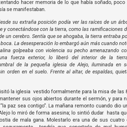
tentando hacer memoria de lo que había soñado, poco 
sía se manifestaban.
desde su extraña posición podía ver las raíces de un árb
e y conectándose con la tierra, como las ramificaciones 
e un cerebro. Sentía que se ahogaba, la tierra entraba p
la boca. La desesperación lo embargó aún más cuando no
nalina golpeaba con violencia su pecho amenazando co
na fuerza exterior, lo liberó del interior de la tierr
mbral de la pequeña iglesia de Alejo, iluminada en s
in orden en el suelo. Frente al altar, de espaldas, quie
isitó la iglesia vestido formalmente para la misa de las 
 mantener sus ojos abiertos durante el sermón, y para 
e “la paz sea contigo”. La mañana remonto cuando dio 
Alejo lo miró de forma asesina; lo sintió dudar hasta q
hostia de mala gana. Molestarlo era una de sus cuatro
ue seguramente tendría que soportarlo de mal humo