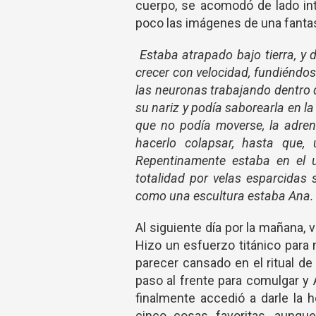
cuerpo, se acomodó de lado in
poco las imágenes de una fanta
Estaba atrapado bajo tierra, y 
crecer con velocidad, fundiéndos
las neuronas trabajando dentro d
su nariz y podía saborearla en 
que no podía moverse, la adre
hacerlo colapsar, hasta que, u
Repentinamente estaba en el u
totalidad por velas esparcidas s
como una escultura estaba Ana.
Al siguiente día por la mañana, v
Hizo un esfuerzo titánico para
parecer cansado en el ritual d
paso al frente para comulgar y 
finalmente accedió a darle la 
cinco cosas favoritas, aunq