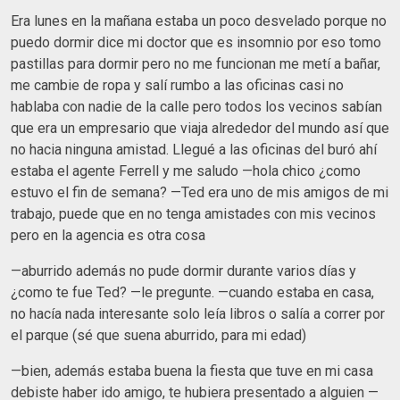
Era lunes en la mañana estaba un poco desvelado porque no
puedo dormir dice mi doctor que es insomnio por eso tomo
pastillas para dormir pero no me funcionan me metí a bañar,
me cambie de ropa y salí rumbo a las oficinas casi no
hablaba con nadie de la calle pero todos los vecinos sabían
que era un empresario que viaja alrededor del mundo así que
no hacia ninguna amistad. Llegué a las oficinas del buró ahí
estaba el agente Ferrell y me saludo —hola chico ¿como
estuvo el fin de semana? —Ted era uno de mis amigos de mi
trabajo, puede que en no tenga amistades con mis vecinos
pero en la agencia es otra cosa
—aburrido además no pude dormir durante varios días y
¿como te fue Ted? —le pregunte. —cuando estaba en casa,
no hacía nada interesante solo leía libros o salía a correr por
el parque (sé que suena aburrido, para mi edad)
—bien, además estaba buena la fiesta que tuve en mi casa
debiste haber ido amigo, te hubiera presentado a alguien —